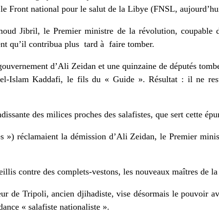
le Front national pour le salut de la Libye (FNSL, aujourd’hu
ud Jibril, le Premier ministre de la révolution, coupable d’
 qu’il contribua plus tard à faire tomber.
gouvernement d’Ali Zeidan et une quinzaine de députés tomben
f el‐Islam Kaddafi, le fils du « Guide ». Résultat : il ne r
dissante des milices proches des salafistes, que sert cette épu
s ») réclamaient la démission d’Ali Zeidan, le Premier minist
reillis contre des complets‐vestons, les nouveaux maîtres de la
 de Tripoli, ancien djihadiste, vise désormais le pouvoir a
nce « salafiste nationaliste ».