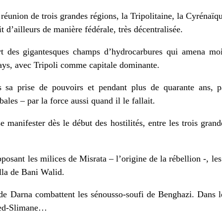
réunion de trois grandes régions, la Tripolitaine, la Cyrénaïq
t d’ailleurs de manière fédérale, très décentralisée.
rt des gigantesques champs d’hydrocarbures qui amena mo
pays, avec Tripoli comme capitale dominante.
 sa prise de pouvoirs et pendant plus de quarante ans, p
bales – par la force aussi quand il le fallait.
manifester dès le début des hostilités, entre les trois grande
posant les milices de Misrata – l’origine de la rébellion ‐, le
alla de Bani Walid.
 de Darna combattent les sénousso‐soufi de Benghazi. Dans l
uled‐Slimane…