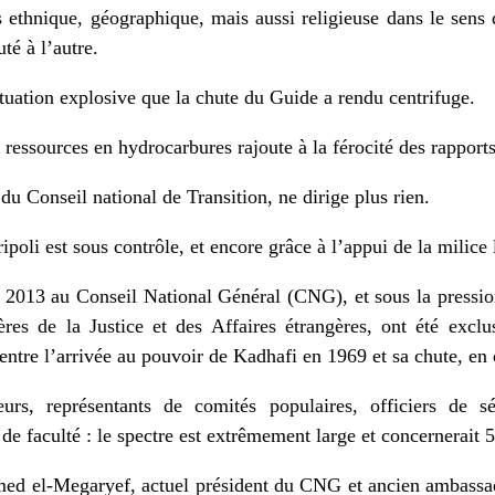
 ethnique, géographique, mais aussi religieuse dans le sens q
té à l’autre.
tuation explosive que la chute du Guide a rendu centrifuge.
ressources en hydrocarbures rajoute à la férocité des rapports
du Conseil national de Transition, ne dirige plus rien.
ipoli est sous contrôle, et encore grâce à l’appui de la milice 
 2013 au Conseil National Général (CNG), et sous la pressio
ères de la Justice et des Affaires étrangères, ont été excl
entre l’arrivée au pouvoir de Kadhafi en 1969 et sa chute, en
rs, représentants de comités populaires, officiers de sécu
 de faculté : le spectre est extrêmement large et concernerait
ed el‐Megaryef, actuel président du CNG et ancien ambassade