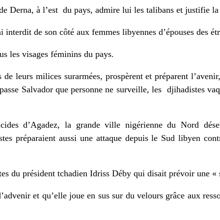
 Derna, à l’est du pays, admire lui les talibans et justifie l
i interdit de son côté aux femmes libyennes d’épouses des ét
us les visages féminins du pays.
de leurs milices surarmées, prospèrent et préparent l’avenir
asse Salvador que personne ne surveille, les djihadistes vaqu
icides d’Agadez, la grande ville nigérienne du Nord désert
tes préparaient aussi une attaque depuis le Sud libyen cont
tes du président tchadien Idriss Déby qui disait prévoir une «
d’advenir et qu’elle joue en sus sur du velours grâce aux ress