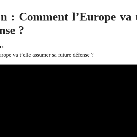
on : Comment l’Europe va t
nse ?
ix
ope va t’elle assumer sa future défense ?