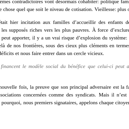
tèmes contradictoires vont désormais cohabiter: politique fami
 chose quel que soit le niveau de cotisation. Vieillesse: plus o
tait hier incitation aux familles d’accueillir des enfants 
is les supposés riches vers les plus pauvres. À force d’exclu
 peut apporter, il y a un vrai risque d’explosion du système:
-delà de nos frontières, sous des cieux plus cléments en terme
éficits et nous faire entrer dans un cercle vicieux.
financent le modèle social du bénéfice que celui-ci peut a
velle fois, la preuve que son principal adversaire est la fam
associations concernées comme des syndicats. Mais il n’est 
t pourquoi, nous premiers signataires, appelons chaque citoye