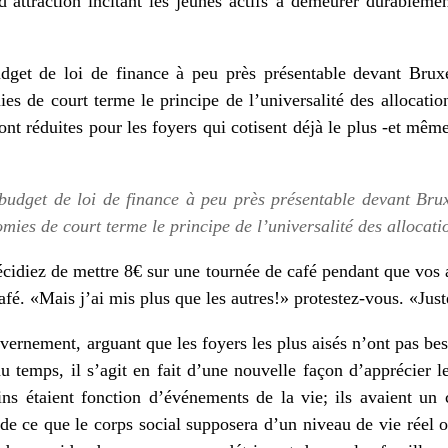
’attraction incitant les jeunes actifs à demeurer durableme
dget de loi de finance à peu près présentable devant Bruxe
ies de court terme le principe de l’universalité des allocati
ront réduites pour les foyers qui cotisent déjà le plus -et même
udget de loi de finance à peu près présentable devant Brux
omies de court terme le principe de l’universalité des allocati
idiez de mettre 8€ sur une tournée de café pendant que vos 
fé. «Mais j’ai mis plus que les autres!» protestez-vous. «Jus
vernement, arguant que les foyers les plus aisés n’ont pas bes
 du temps, il s’agit en fait d’une nouvelle façon d’apprécier 
ins étaient fonction d’événements de la vie; ils avaient un c
 de ce que le corps social supposera d’un niveau de vie réel o