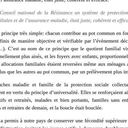
Conseil national de la Résistance un système de protection
liales et de l’assurance maladie, était juste, cohérent et effic
un principe très simple: chacun contribue au pot commun en fon
finis de manière objective et vérifiable par l’évènement décl
). C’est au nom de ce principe que le quotient familial visa
nellement plus aisés, et les foyers avec enfants, proportionn
allocations familiales étaient reversées même aux ménages a
plus que les autres au pot commun, par un prélèvement plus im
ches maladie et famille de la protection sociale collect
ent en vertu du principe d’universalité. Elles se renforçaient a
tifs et retraités, malades et bien portants, familles sans en
s et retraites de demain, et la boucle était bouclée.
a permis à notre pays de conserver une fécondité supérieure