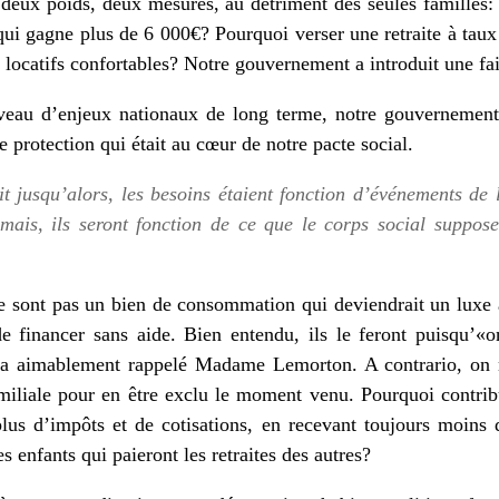
 deux poids, deux mesures, au détriment des seules famille
ui gagne plus de 6 000€? Pourquoi verser une retraite à taux 
s locatifs confortables? Notre gouvernement a introduit une fail
veau d’enjeux nationaux de long terme, notre gouvernement 
e protection qui était au cœur de notre pacte social.
 jusqu’alors, les besoins étaient fonction d’événements de l
ormais, ils seront fonction de ce que le corps social suppos
ne sont pas un bien de consommation qui deviendrait un luxe 
de financer sans aide. Bien entendu, ils le feront puisqu’«
’a aimablement rappelé Madame Lemorton. A contrario, on n
miliale pour en être exclu le moment venu. Pourquoi contribu
lus d’impôts et de cotisations, en recevant toujours moins 
s enfants qui paieront les retraites des autres?