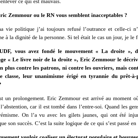
 enlever ce qui est mauvais.
 Eric Zemmour ou le RN vous semblent inacceptables ?
vie politique j’ai toujours refusé l’outrance et celle-ci n
e à la dignité de la personne. Si tel était le cas un jour, je le 
’UDF, vous avez fondé le mouvement « La droite », d
ge « Le livre noir de la droite », Eric Zemmour le décriva
n plus contre les patrons, ni contre les ouvriers, mais con
de classe, leur unanimisme érigé en tyrannie du prêt-à-p
?
est un prolongement. Eric Zemmour est arrivé au moment où 
r l’abstention, car il est tombé dans l’entre-soi. Quand les g
émisme. On l’a vu avec les gilets jaunes, qui ont été inj
ique son succès. C’est la suite logique de ce qui s’est passé e
ement vouloir coaliser un électorat populaire et bourgeo