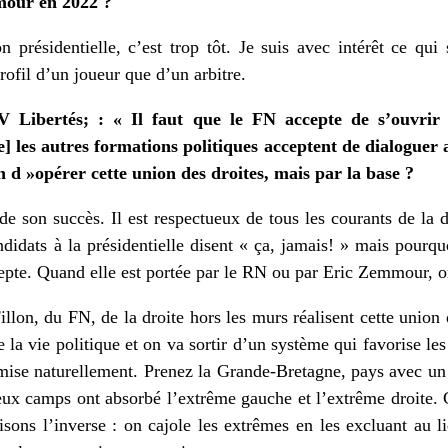
mour en 2022 ?
n présidentielle, c’est trop tôt. Je suis avec intérêt ce q
profil d’un joueur que d’un arbitre.
V Libertés; : « Il faut que le FN accepte de s’ouvrir 
e] les autres formations politiques acceptent de dialoguer a
 d »opérer cette union des droites, mais par la base ?
 de son succès. Il est respectueux de tous les courants de la d
andidats à la présidentielle disent « ça, jamais! » mais pourq
cepte. Quand elle est portée par le RN ou par Eric Zemmour, o
illon, du FN, de la droite hors les murs réalisent cette union 
 la vie politique et on va sortir d’un système qui favorise le
émise naturellement. Prenez la Grande-Bretagne, pays avec un 
deux camps ont absorbé l’extrême gauche et l’extrême droite. 
sons l’inverse : on cajole les extrêmes en les excluant au 