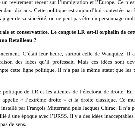
éré un revirement récent sur l’immigration et l’Europe. Ce n’est
ndant dix ans. Cette politique est aujourd’hui contestée par 
s juger de sa sincérité, on ne peut pas être un personnage mul
rale et conservatrice. Le congrès LR est-il orphelin de cet
no Retailleau ?
ncement. C’était leur heure, surtout celle de
Wauquiez
. Il 
raison des idées qu’il professait. Mais ces idées sont dev
pte cette ligne politique. Il n’a pas le même statut que les t
re politique de LR et les attentes de l’électorat de droite. E
n appelle « l’extrême droite » et la droite classique. Ce m
 installé par François Mitterrand puis Jacques Chirac. Il n’a po
allié à une époque avec l’URSS. Il y a des idées inacceptables
 pas de sens.