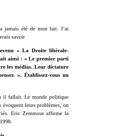
’a jamais été de mon fait. J’ai
ferais savoir
evenu « La Droite libérale-
it ainsi : « Le premier parti
tre les médias. Leur dictature
enser. ». Établissez-vous un
il fallait. Le monde politique
ens évoquent leurs problèmes, on
uriés. Eric Zemmour affirme la
n 1998.
is.