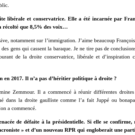
ublic.
ite libérale et conservatrice. Elle a été incarnée par Fra
a récolté que 8,5% des voix…
essive, notamment sur l’immigration. J’aime beaucoup Françoi
ue des gens qui cassent la baraque. Je ne tire pas de conclusio
rant de la droite conservatrice, libérale et d’inspiration 
 en 2017. Il n’a pas d’héritier politique à droite ?
rmine Zemmour. Il a commencé à réunir différentes droites
rmé dans la droite gaulliste comme l’a fait Juppé ou bonapa
llon a commencé.
acée de défaite à la présidentielle. Si elle se confirme,
croniste » et d’un nouveau RPR qui engloberait une part