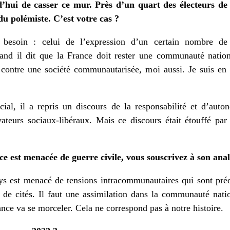
hui de casser ce mur. Près d’un quart des électeurs de 
du polémiste. C’est votre cas ?
esoin : celui de l’expression d’un certain nombre de 
uand il dit que la France doit rester une communauté nati
st contre une société communautarisée, moi aussi. Je suis en
ial, il a repris un discours de la responsabilité et d’auto
vateurs sociaux-libéraux. Mais ce discours était étouffé par
e est menacée de guerre civile, vous souscrivez à son anal
ys est menacé de tensions intracommunautaires qui sont pré
t de cités. Il faut une assimilation dans la communauté nati
rance va se morceler. Cela ne correspond pas à notre histoire.