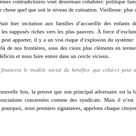
tèmes contradictoires vont désormais cohabiter: politique fami
 chose quel que soit le niveau de cotisation. Vieillesse: plus o
tait hier incitation aux familles d’accueillir des enfants 
is les supposés riches vers les plus pauvres. À force d’exclu
 peut apporter, il y a un vrai risque d’explosion du système:
-delà de nos frontières, sous des cieux plus cléments en terme
éficits et nous faire entrer dans un cercle vicieux.
financent le modèle social du bénéfice que celui-ci peut a
velle fois, la preuve que son principal adversaire est la fam
associations concernées comme des syndicats. Mais il n’est 
t pourquoi, nous premiers signataires, appelons chaque citoye