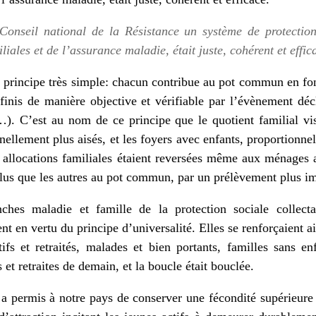
Conseil national de la Résistance un système de protection
liales et de l’assurance maladie, était juste, cohérent et effic
un principe très simple: chacun contribue au pot commun en fon
finis de manière objective et vérifiable par l’évènement décl
). C’est au nom de ce principe que le quotient familial visa
nellement plus aisés, et les foyers avec enfants, proportionn
allocations familiales étaient reversées même aux ménages a
plus que les autres au pot commun, par un prélèvement plus im
ches maladie et famille de la protection sociale collect
ent en vertu du principe d’universalité. Elles se renforçaient a
tifs et retraités, malades et bien portants, familles sans en
s et retraites de demain, et la boucle était bouclée.
a permis à notre pays de conserver une fécondité supérieure