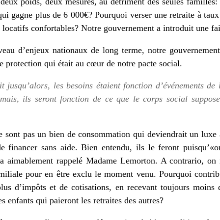
 deux poids, deux mesures, au détriment des seules famille
ui gagne plus de 6 000€? Pourquoi verser une retraite à taux 
s locatifs confortables? Notre gouvernement a introduit une fail
veau d’enjeux nationaux de long terme, notre gouvernement 
e protection qui était au cœur de notre pacte social.
 jusqu’alors, les besoins étaient fonction d’événements de l
ormais, ils seront fonction de ce que le corps social suppos
ne sont pas un bien de consommation qui deviendrait un luxe 
de financer sans aide. Bien entendu, ils le feront puisqu’«
’a aimablement rappelé Madame Lemorton. A contrario, on n
miliale pour en être exclu le moment venu. Pourquoi contribu
lus d’impôts et de cotisations, en recevant toujours moins 
s enfants qui paieront les retraites des autres?