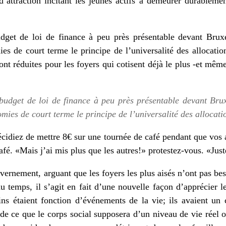
’attraction incitant les jeunes actifs à demeurer durableme
dget de loi de finance à peu près présentable devant Bruxe
ies de court terme le principe de l’universalité des allocati
ront réduites pour les foyers qui cotisent déjà le plus -et même
udget de loi de finance à peu près présentable devant Brux
omies de court terme le principe de l’universalité des allocati
idiez de mettre 8€ sur une tournée de café pendant que vos 
fé. «Mais j’ai mis plus que les autres!» protestez-vous. «Jus
vernement, arguant que les foyers les plus aisés n’ont pas bes
 du temps, il s’agit en fait d’une nouvelle façon d’apprécier 
ins étaient fonction d’événements de la vie; ils avaient un c
 de ce que le corps social supposera d’un niveau de vie réel o