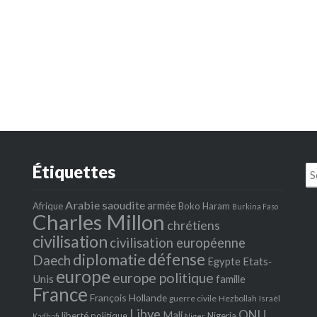
Étiquettes
Se
fo
Arabie saoudite
armée
Afrique
Boko Haram
Burkina Faso
Charles Millon
chrétiens
civilisation
civilisation européenne
défense
diplomatie
Daech
Egypte
Etats‐
europe
europe politique
Unis
famille
France
François Hollande
guerre civile
Hezbollah
Israël
Libye
ONU
Mali
liberté politique
Nigeria
Kadhafi
Niger