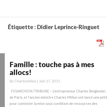
Étiquette :
Didier Leprince-Ringuet
Famille : touche pas à mes
Famille
:
allocs!
touche
pas
By
Charlesmillon
|
Juin 17, 2015
à
FIGAROVOX/TRIBUNE – L’entrepreneur Charles Beigbeder, 
mes
de Paris, et l’ancien ministre Charles Millon ont lancé une péti
allocs!
pour contester la mise sous condition de ressources des