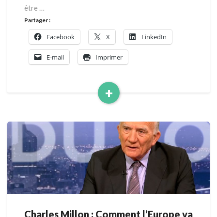
être …
Partager :
Facebook
X
LinkedIn
E-mail
Imprimer
+
Read
More
Charles Millon : Comment l’Europe va
Charles