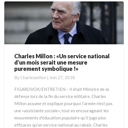
Charles Millon : «Un service national
Charles
d’un mois serait une mesure
Millon
purement symbolique !»
:
«Un
By
Charlesmillon
|
Juin 27, 2018
service
national
FIGAROVOX/ENTRETIEN – Il était Ministre de la
d’un
défense lors de la fin du service militaire. Charles
mois
Millon assume et explique pourquoi l’armée n’est pas
serait
une «assistante sociale», tout en encourageant les
une
mouvements d’éducation populaire qu’il juge plus
mesure
purement
efficaces qu’un service national au rabais. Charles