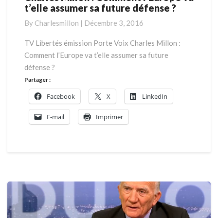
t’elle assumer sa future défense ?
Millon
:
By
Charlesmillon
|
Décembre 3, 2016
Comment
l’Europe
TV Libertés émission Porte Voix Charles Millon :
va
Comment l’Europe va t’elle assumer sa future
t’elle
défense ?
assumer
Partager :
sa
future
Facebook
X
LinkedIn
défense
?
E-mail
Imprimer