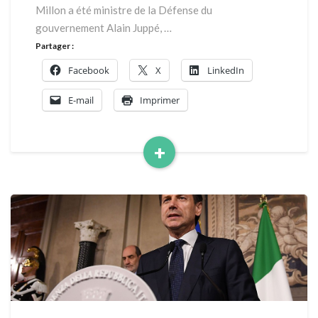
symbolique
Millon a été ministre de la Défense du
!»
gouvernement Alain Juppé, …
Partager :
Facebook
X
LinkedIn
E-mail
Imprimer
+
Read
More