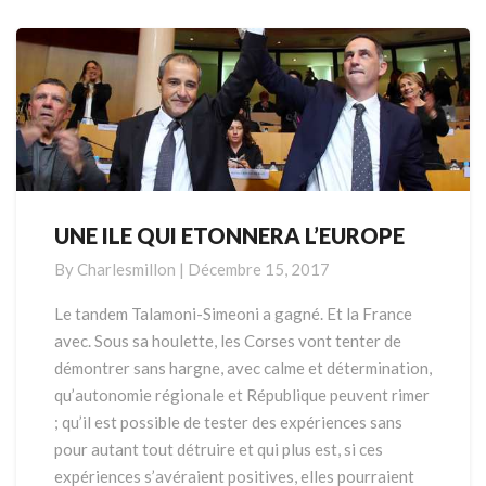
More
UNE ILE QUI ETONNERA L’EUROPE
UNE
ILE
By
Charlesmillon
|
Décembre 15, 2017
QUI
ETONNERA
Le tandem Talamoni-Simeoni a gagné. Et la France
L’EUROPE
avec. Sous sa houlette, les Corses vont tenter de
démontrer sans hargne, avec calme et détermination,
qu’autonomie régionale et République peuvent rimer
; qu’il est possible de tester des expériences sans
pour autant tout détruire et qui plus est, si ces
expériences s’avéraient positives, elles pourraient