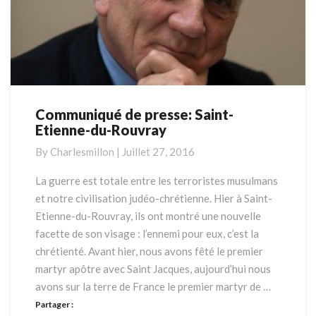
Communiqué de presse: Saint-
Communiqué
Etienne-du-Rouvray
de
presse:
By
Charlesmillon
|
Juillet 27, 2016
Saint-
Etienne-
La guerre est totale entre les terroristes musulmans
du-
et notre civilisation judéo-chrétienne. Hier à Saint-
Rouvray
Etienne-du-Rouvray, ils ont montré une nouvelle
facette de son visage : l’ennemi pour eux, c’est la
chrétienté. Avant hier, nous avons fêté le premier
martyr apôtre avec Saint Jacques, aujourd’hui nous
avons sur la terre de France le premier martyr de …
Partager :