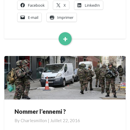
Facebook
X
LinkedIn
E-mail
Imprimer
+
Read
More
Nommer l’ennemi ?
Nommer
l’ennemi
By
Charlesmillon
|
Juillet 22, 2016
?