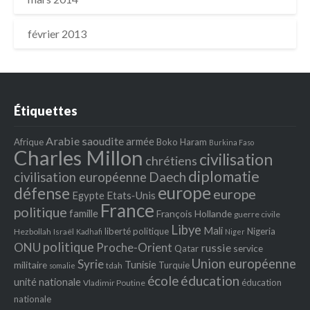
février 2013
Étiquettes
Arabie saoudite
armée
Afrique
Boko Haram
Burkina Faso
Charles Millon
civilisation
chrétiens
diplomatie
Daech
civilisation européenne
europe
défense
europe
Egypte
Etats‐Unis
France
politique
famille
François Hollande
guerre civile
Libye
Mali
liberté politique
Nigeria
Hezbollah
Israël
Kadhafi
Niger
politique
ONU
Proche-Orient
russie
service
Qatar
Union européenne
Syrie
Tunisie
militaire
Turquie
tdah
somalie
école
éducation
unité nationale
éducation
Vladimir Poutine
nationale