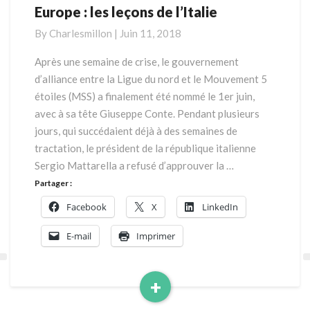
Europe : les leçons de l’Italie
Europe
:
By
Charlesmillon
|
Juin 11, 2018
les
leçons
Après une semaine de crise, le gouvernement
de
d’alliance entre la Ligue du nord et le Mouvement 5
l’Italie
étoiles (MSS) a finalement été nommé le 1er juin,
avec à sa tête Giuseppe Conte. Pendant plusieurs
jours, qui succédaient déjà à des semaines de
tractation, le président de la république italienne
Sergio Mattarella a refusé d’approuver la …
Partager :
Facebook
X
LinkedIn
E-mail
Imprimer
+
Read