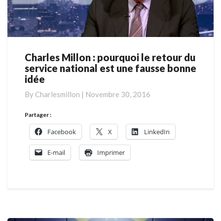
Charles Millon : pourquoi le retour du
Charles
service national est une fausse bonne
Millon
idée
:
pourquoi
By
Charlesmillon
|
Novembre 30, 2016
le
retour
Partager :
du
Facebook
X
LinkedIn
service
national
E-mail
Imprimer
est
une
fausse
bonne
idée