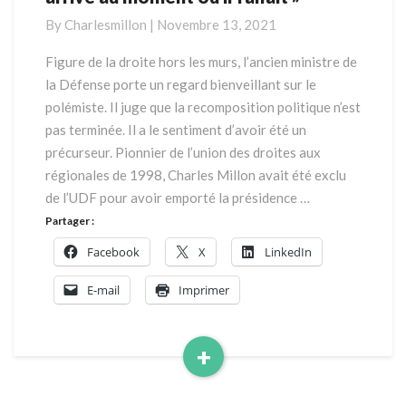
:
By
Charlesmillon
|
Novembre 13, 2021
« Eric
Zemmour
Figure de la droite hors les murs, l’ancien ministre de
est
la Défense porte un regard bienveillant sur le
arrivé
polémiste. Il juge que la recomposition politique n’est
au
pas terminée. Il a le sentiment d’avoir été un
moment
précurseur. Pionnier de l’union des droites aux
où
il
régionales de 1998, Charles Millon avait été exclu
fallait »
de l’UDF pour avoir emporté la présidence …
Partager :
Facebook
X
LinkedIn
E-mail
Imprimer
+
Read
More