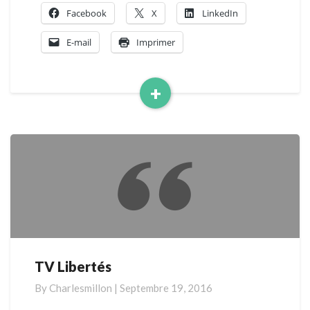
Facebook
X
LinkedIn
E-mail
Imprimer
+
Read
More
TV Libertés
TV
Libertés
By
Charlesmillon
|
Septembre 19, 2016