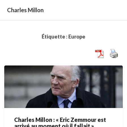
Charles Millon
Étiquette :
Europe
Charles Millon : « Eric Zemmour est
Charles
arrivé au moment où il fallait »
Millon