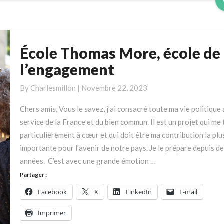
École Thomas More, école de
École
Thomas
l’engagement
More,
école
By
Charlesmillon
|
Novembre 22, 2023
de
Chers amis, Vous le savez, j’ai consacré toute ma vie politique 
l’engagement
service de la France et du bien commun. Il est un projet qui me 
particulièrement à cœur et qui doit être ma contribution la plu
importante pour l’avenir de notre pays. Je le prépare depuis d
années. C’est avec une grande émotion …
Partager :
Facebook
X
LinkedIn
E-mail
Imprimer