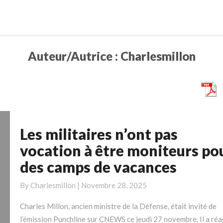
Auteur/autrice :
Charlesmillon
Les militaires n’ont pas
Les
militaires
vocation à être moniteurs po
n’ont
des camps de vacances
pas
vocation
By
Charlesmillon
|
Novembre 28, 2025
à
être
Charles Millon, ancien ministre de la Défense, était invité de
moniteurs
l’émission Punchline sur CNEWS ce jeudi 27 novembre. Il a réa