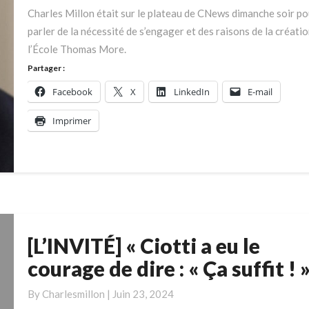
de
Charles Millon était sur le plateau de CNews dimanche soir po
l’engagement
parler de la nécessité de s’engager et des raisons de la créati
l’École Thomas More.
Partager :
Facebook
X
LinkedIn
E-mail
Imprimer
[L’INVITÉ] « Ciotti a eu le
[L’INVITÉ]
«
courage de dire : « Ça suffit ! »
Ciotti
a
By
Charlesmillon
|
Juin 23, 2024