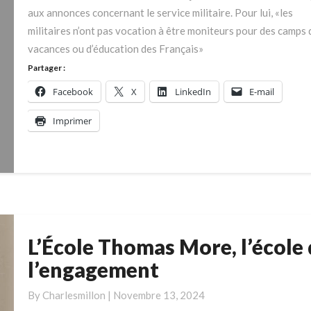
pour
aux annonces concernant le service militaire. Pour lui, «les
des
militaires n’ont pas vocation à être moniteurs pour des camps 
camps
vacances ou d’éducation des Français»
de
Partager :
vacances
Facebook
X
LinkedIn
E-mail
Imprimer
L’École Thomas More, l’école
L’École
Thomas
l’engagement
More,
l’école
By
Charlesmillon
|
Novembre 13, 2024