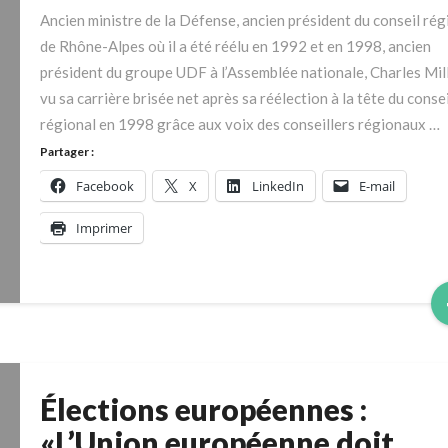
eu
Ancien ministre de la Défense, ancien président du conseil rég
le
de Rhône-Alpes où il a été réélu en 1992 et en 1998, ancien
courage
président du groupe UDF à l’Assemblée nationale, Charles Mil
de
vu sa carrière brisée net après sa réélection à la tête du consei
dire
régional en 1998 grâce aux voix des conseillers régionaux …
:
« Ça
Partager :
suffit
Facebook
X
LinkedIn
E-mail
! »
»
Imprimer
Élections européennes :
Élections
européennes :
«L’Union européenne doit