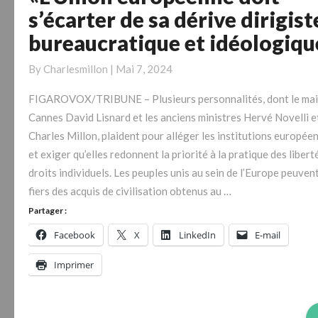
«L’Union
s’écarter de sa dérive dirigist
européenne
bureaucratique et idéologiqu
doit
s’écarter
By
Charlesmillon
|
Mai 7, 2024
de
sa
FIGAROVOX/TRIBUNE – Plusieurs personnalités, dont le mai
dérive
Cannes David Lisnard et les anciens ministres Hervé Novelli e
dirigiste,
Charles Millon, plaident pour alléger les institutions europée
bureaucratique
et exiger qu’elles redonnent la priorité à la pratique des libert
et
droits individuels. Les peuples unis au sein de l’Europe peuven
idéologique»
fiers des acquis de civilisation obtenus au …
Partager :
Facebook
X
LinkedIn
E-mail
Imprimer