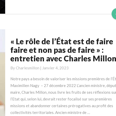
« Le rôle de l’État est de faire
«
Le
faire et non pas de faire » :
rôle
entretien avec Charles Millo
de
l’État
By
Charlesmillon
|
Janvier 4, 2023
est
de
Notre pays a besoin de valoriser les missions premières de l’Ét
faire
Maximilien Nagy – 27 décembre 2022 L’ancien ministre, déput
faire
maire, Charles Millon, nous livre les fruits de ses réflexions su
et
l’Etat qui, selon lui, devrait rester focalisé sur ses premières
non
missions et abandonner certaines prérogatives au profit des
pas
collectivités territoriales. Ancien ministre de …