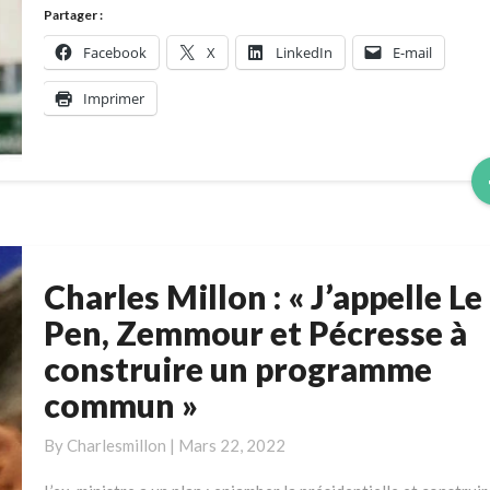
de
Partager :
faire
Facebook
X
LinkedIn
E-mail
»
:
Imprimer
entretien
avec
Charles
Millon
Charles Millon : « J’appelle Le
Charles
Millon
Pen, Zemmour et Pécresse à
:
construire un programme
« J’appelle
commun »
Le
Pen,
By
Charlesmillon
|
Mars 22, 2022
Zemmour
et