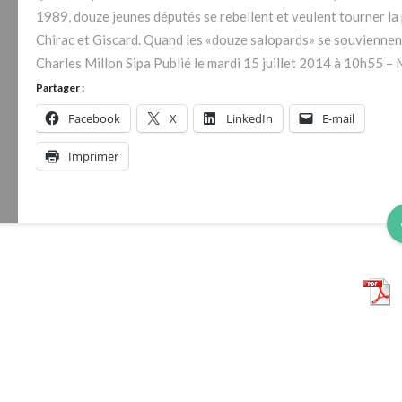
prémices
1989, douze jeunes députés se rebellent et veulent tourner la
de
Chirac et Giscard. Quand les «douze salopards» se souvienne
ce
Charles Millon Sipa Publié le mardi 15 juillet 2014 à 10h55 – 
qu’aurait
Partager :
pu
Facebook
X
LinkedIn
E-mail
être
l’UMP»
Imprimer