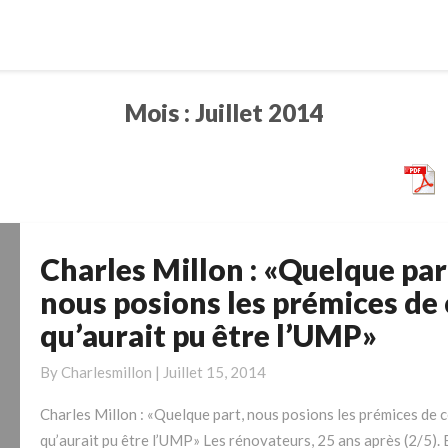
Mois :
Juillet 2014
Charles Millon : «Quelque par
Charles
Millon
nous posions les prémices de 
:
qu’aurait pu être l’UMP»
«Quelque
part,
By
Charlesmillon
|
Juillet 15, 2014
nous
posions
Charles Millon : «Quelque part, nous posions les prémices de 
les
qu’aurait pu être l’UMP» Les rénovateurs, 25 ans après (2/5). 