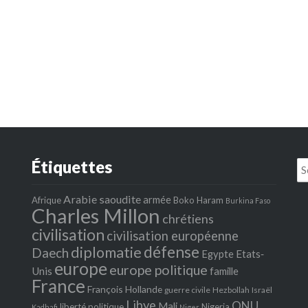
Étiquettes
Se
fo
Arabie saoudite
armée
Afrique
Boko Haram
Burkina Faso
Charles Millon
chrétiens
civilisation
civilisation européenne
défense
diplomatie
Daech
Egypte
Etats‐
europe
europe politique
Unis
famille
France
François Hollande
guerre civile
Hezbollah
Israël
Libye
ONU
Mali
liberté politique
Nigeria
Kadhafi
Niger