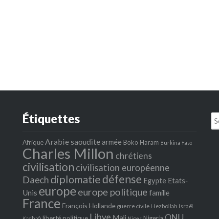
Étiquettes
Se
fo
Arabie saoudite
armée
Afrique
Boko Haram
Burkina Faso
Charles Millon
chrétiens
civilisation
civilisation européenne
défense
diplomatie
Daech
Egypte
Etats‐
europe
europe politique
Unis
famille
France
François Hollande
guerre civile
Hezbollah
Israël
Libye
ONU
Mali
liberté politique
Nigeria
Kadhafi
Niger