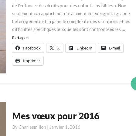
pour
de l’enfance : des droits pour des enfants invisibles ». Non
des
seulement ce rapport met notamment en exergue la grande
enfants
hétérogénéité et la grande complexité des situations et les
invisibles.
difficultés spécifiques auxquelles sont confrontées les …
Partager :
Facebook
X
LinkedIn
E-mail
Imprimer
Mes vœux pour 2016
Mes
vœux
By
Charlesmillon
|
Janvier 1, 2016
pour