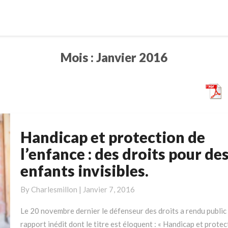
Mois :
Janvier 2016
Handicap et protection de
Handicap
et
l’enfance : des droits pour de
protection
enfants invisibles.
de
l’enfance
By
Charlesmillon
|
Janvier 7, 2016
:
des
Le 20 novembre dernier le défenseur des droits a rendu public
droits
rapport inédit dont le titre est éloquent : « Handicap et protec