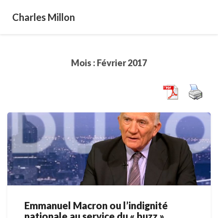
Charles Millon
Mois :
Février 2017
Emmanuel Macron ou l’indignité
Emmanuel
nationale au service du « buzz »
Macron