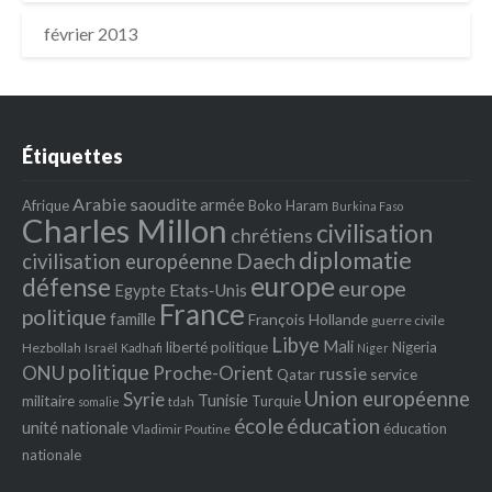
février 2013
Étiquettes
Arabie saoudite
armée
Afrique
Boko Haram
Burkina Faso
Charles Millon
civilisation
chrétiens
diplomatie
Daech
civilisation européenne
europe
défense
europe
Egypte
Etats‐Unis
France
politique
famille
François Hollande
guerre civile
Libye
Mali
liberté politique
Nigeria
Hezbollah
Israël
Kadhafi
Niger
politique
ONU
Proche-Orient
russie
service
Qatar
Union européenne
Syrie
Tunisie
militaire
Turquie
tdah
somalie
école
éducation
unité nationale
éducation
Vladimir Poutine
nationale