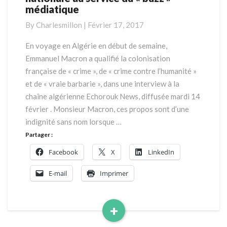
médiatique
ou
l’indignité
By
Charlesmillon
|
Février 17, 2017
nationale
au
En voyage en Algérie en début de semaine,
service
Emmanuel Macron a qualifié la colonisation
du
française de « crime », de « crime contre l’humanité »
«
et de « vraie barbarie », dans une interview à la
buzz
chaîne algérienne Echorouk News, diffusée mardi 14
»
médiatique
février . Monsieur Macron, ces propos sont d’une
indignité sans nom lorsque …
Partager :
Facebook
X
LinkedIn
E-mail
Imprimer
+
Read