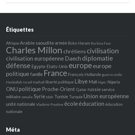
Étiquettes
Arabie saoudite
armée
Afrique
Boko Haram
Burkina Faso
Charles Millon
civilisation
chrétiens
diplomatie
Daech
civilisation européenne
europe
défense
europe
Egypte
Etats‐Unis
France
politique
famille
François Hollande
guerre civile
Libye
Mali
liberté politique
Nigeria
Hezbollah
Israël
Kadhafi
Niger
politique
ONU
Proche-Orient
russie
service
Qatar
Union européenne
Syrie
Tunisie
militaire
Turquie
tdah
somalie
école
éducation
unité nationale
éducation
Vladimir Poutine
nationale
Méta