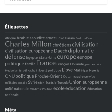
Étiquettes
Arabie saoudite
armée
Afrique
Boko Haram
Burkina Faso
Charles Millon
civilisation
chrétiens
diplomatie
Daech
civilisation européenne
europe
défense
europe
Egypte
Etats‐Unis
France
politique
famille
François Hollande
guerre civile
Libye
Mali
liberté politique
Nigeria
Hezbollah
Israël
Kadhafi
Niger
politique
ONU
Proche-Orient
russie
service
Qatar
Union européenne
Syrie
Tunisie
militaire
Turquie
tdah
somalie
école
éducation
unité nationale
éducation
Vladimir Poutine
nationale
Méta