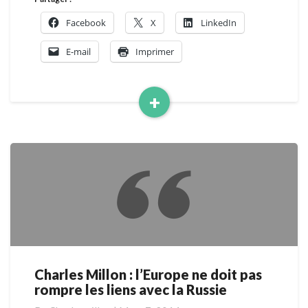
Facebook
X
LinkedIn
E-mail
Imprimer
+
Read
More
Charles Millon : l’Europe ne doit pas
Charles
rompre les liens avec la Russie
Millon
: