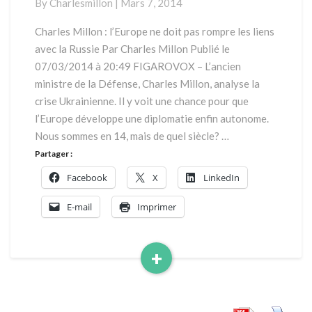
By
Charlesmillon
|
Mars 7, 2014
l’Europe
ne
Charles Millon : l’Europe ne doit pas rompre les liens
doit
avec la Russie Par Charles Millon Publié le
pas
07/03/2014 à 20:49 FIGAROVOX – L’ancien
rompre
ministre de la Défense, Charles Millon, analyse la
les
crise Ukrainienne. Il y voit une chance pour que
liens
avec
l’Europe développe une diplomatie enfin autonome.
la
Nous sommes en 14, mais de quel siècle? …
Russie
Partager :
Facebook
X
LinkedIn
E-mail
Imprimer
+
Read
More