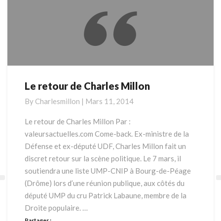
Le retour de Charles Millon
Le
retour
By
Charlesmillon
|
Mars 11, 2014
de
Charles
Le retour de Charles Millon Par :
Millon
valeursactuelles.com Come-back. Ex-ministre de la
Défense et ex-député UDF, Charles Millon fait un
discret retour sur la scène politique. Le 7 mars, il
soutiendra une liste UMP-CNIP à Bourg-de-Péage
(Drôme) lors d’une réunion publique, aux côtés du
député UMP du cru Patrick Labaune, membre de la
Droite populaire. …
Partager :