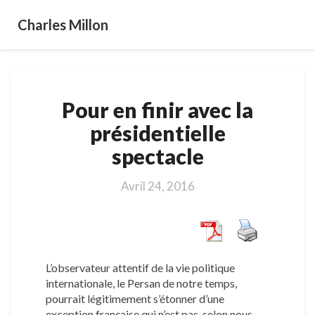
Charles Millon
Pour
Pour en finir avec la
en
finir
présidentielle
avec
spectacle
la
présidentielle
spectacle
Avril 24, 2016
L’observateur attentif de la vie politique
internationale, le Persan de notre temps,
pourrait légitimement s’étonner d’une
exception française qui n’est pas, selon nous,