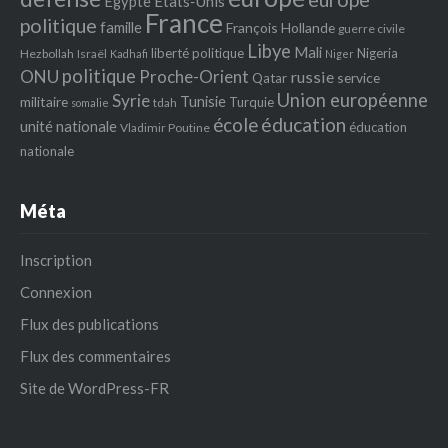
Egypte
Etats‐Unis
France
politique
famille
François Hollande
guerre civile
Libye
Mali
liberté politique
Nigeria
Hezbollah
Israël
Kadhafi
Niger
politique
ONU
Proche-Orient
russie
service
Qatar
Union européenne
Syrie
Tunisie
militaire
Turquie
tdah
somalie
école
éducation
unité nationale
éducation
Vladimir Poutine
nationale
Méta
Inscription
Connexion
Flux des publications
Flux des commentaires
Site de WordPress-FR