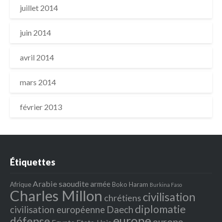
juillet 2014
juin 2014
avril 2014
mars 2014
février 2013
Étiquettes
Arabie saoudite
armée
Afrique
Boko Haram
Burkina Faso
Charles Millon
civilisation
chrétiens
diplomatie
Daech
civilisation européenne
europe
défense
europe