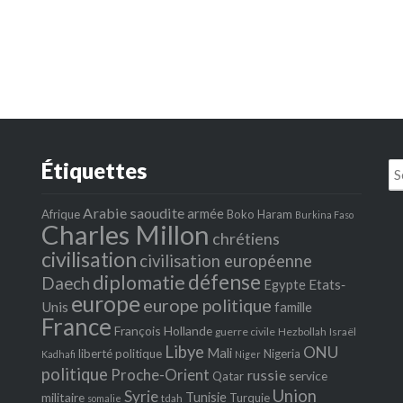
Étiquettes
Se
fo
Arabie saoudite
armée
Afrique
Boko Haram
Burkina Faso
Charles Millon
chrétiens
civilisation
civilisation européenne
défense
diplomatie
Daech
Egypte
Etats‐
europe
europe politique
Unis
famille
France
François Hollande
guerre civile
Hezbollah
Israël
Libye
ONU
Mali
liberté politique
Nigeria
Kadhafi
Niger
politique
Proche-Orient
russie
service
Qatar
Union
Syrie
Tunisie
militaire
Turquie
tdah
somalie