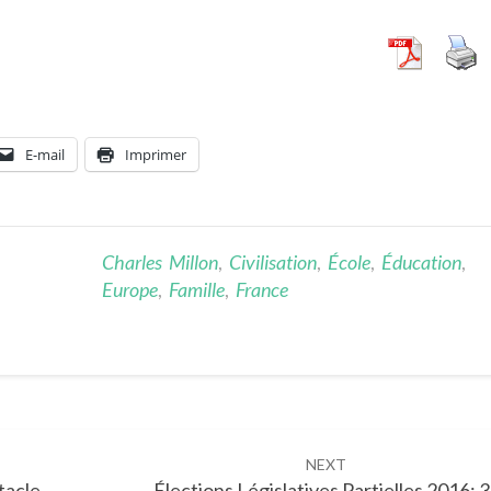
E-mail
Imprimer
Charles Millon
,
Civilisation
,
École
,
Éducation
,
Europe
,
Famille
,
France
NEXT
tacle
Élections Législatives Partielles 2016: 3