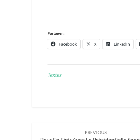
Partager :
Facebook
X
LinkedIn
Textes
Post
PREVIOUS
navigation
Pour En Finir Avec La Présidentielle Spec