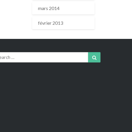
mars 2014
février 2013
arch
Search
r: