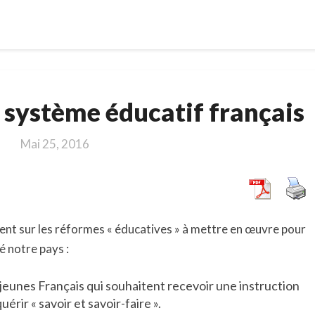
Pour
système éducatif français
un
nouveau
Mai 25, 2016
système
éducatif
français
gent sur les réformes « éducatives » à mettre en œuvre pour
é notre pays :
s jeunes Français qui souhaitent recevoir une instruction
érir « savoir et savoir-faire ».