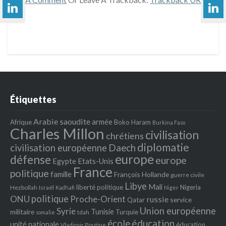
Étiquettes
Arabie saoudite
armée
Afrique
Boko Haram
Burkina Faso
Charles Millon
civilisation
chrétiens
diplomatie
Daech
civilisation européenne
europe
défense
europe
Egypte
Etats‐Unis
France
politique
famille
François Hollande
guerre civile
Libye
Mali
liberté politique
Nigeria
Hezbollah
Israël
Kadhafi
Niger
politique
ONU
Proche-Orient
russie
service
Qatar
Union européenne
Syrie
Tunisie
militaire
Turquie
tdah
somalie
école
éducation
unité nationale
éducation
Vladimir Poutine