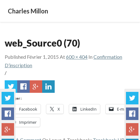
Charles Millon
web_Source0 (70)
Published
Février 1, 2015
At
600 × 404
In
Confirmation
D’inscription
/
Partager :
Facebook
X
LinkedIn
E-mail
Imprimer
Post A Comment
Or Leave A Trackback:
Trackback URL
.