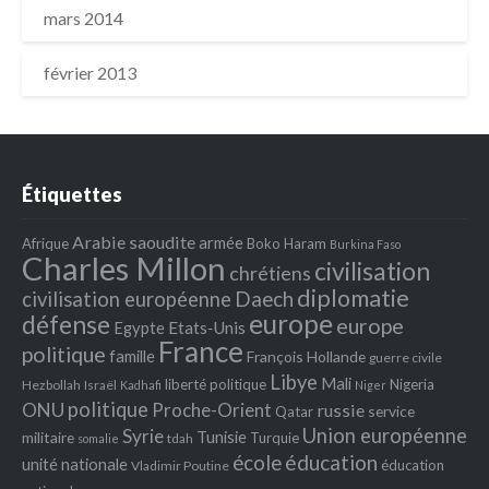
mars 2014
février 2013
Étiquettes
Arabie saoudite
armée
Afrique
Boko Haram
Burkina Faso
Charles Millon
civilisation
chrétiens
diplomatie
Daech
civilisation européenne
europe
défense
europe
Egypte
Etats‐Unis
France
politique
famille
François Hollande
guerre civile
Libye
Mali
liberté politique
Nigeria
Hezbollah
Israël
Kadhafi
Niger
politique
ONU
Proche-Orient
russie
service
Qatar
Union européenne
Syrie
Tunisie
militaire
Turquie
tdah
somalie
école
éducation
unité nationale
éducation
Vladimir Poutine