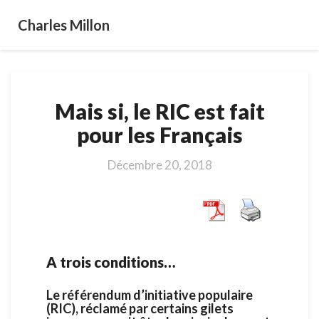
Charles Millon
Mais
Mais si, le RIC est fait
si,
le
pour les Français
RIC
est
Décembre 20, 2018
fait
pour
les
Français
A trois conditions…
Le référendum d’initiative populaire
(RIC), réclamé par certains gilets