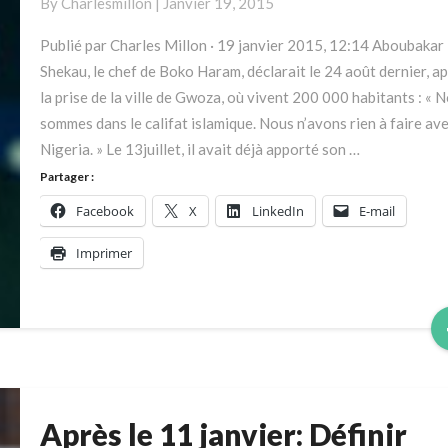
By
Charlesmillon
|
Janvier 19, 2015
Publié par Charles Millon · 19 janvier 2015, 12:14 Aboubakar
Shekau, le chef de Boko Haram, déclarait le 24 août dernier, a
la prise de la ville de Gwoza, où vivent 200 000 habitants : « 
sommes dans le califat islamique. Nous n’avons rien à faire ave
Nigeria. » Le 13juillet, il avait déjà apporté son …
Partager :
Facebook
X
LinkedIn
E-mail
Imprimer
Après le 11 janvier: Définir
Après