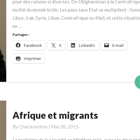
pour des raisons si diverses. De l’Afghanistan à la Centrafrique
moitié du monde brûle. Les pays sans Etat se multiplient : Soma
Libye, Irak, Syrie, Liban, Centrafrique ou Mali, et cette situatio
ne …
Partager :
Facebook
X
LinkedIn
E-mail
Imprimer
Afrique et migrants
Afrique
et
By
Charlesmillon
|
Mai 28, 2015
migrants
Le problème de la sécurité en Méditerranée, avec ses deux riv