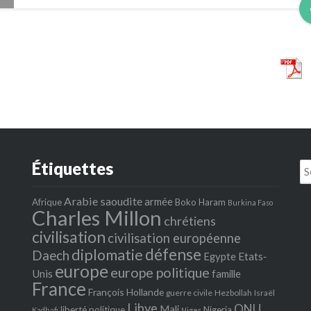
Étiquettes
Se
fo
Arabie saoudite
armée
Afrique
Boko Haram
Burkina Faso
Charles Millon
chrétiens
civilisation
civilisation européenne
défense
diplomatie
Daech
Egypte
Etats‐
europe
europe politique
Unis
famille
France
François Hollande
guerre civile
Hezbollah
Israël
Libye
ONU
Mali
liberté politique
Nigeria
Kadhafi
Niger