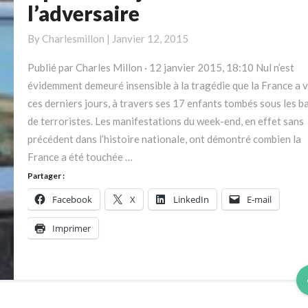
le
l’adversaire
11
janvier:
By
Charlesmillon
|
Janvier 12, 2015
Définir
Publié par Charles Millon · 12 janvier 2015, 18:10 Nul n’est
l’adversaire
évidemment demeuré insensible à la tragédie que la France a 
ces derniers jours, à travers ses 17 enfants tombés sous les ba
de terroristes. Les manifestations du week-end, en effet sans
précédent dans l’histoire nationale, ont démontré combien la
France a été touchée …
Partager :
Facebook
X
LinkedIn
E-mail
Imprimer