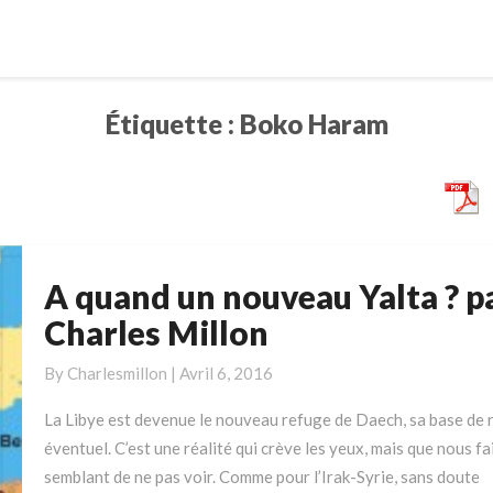
Étiquette :
Boko Haram
A quand un nouveau Yalta ? p
A
quand
Charles Millon
un
nouveau
By
Charlesmillon
|
Avril 6, 2016
Yalta
La Libye est devenue le nouveau refuge de Daech, sa base de r
?
éventuel. C’est une réalité qui crève les yeux, mais que nous f
par
semblant de ne pas voir. Comme pour l’Irak-Syrie, sans doute
Charles