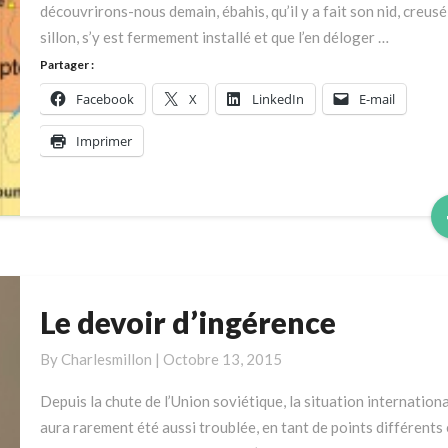
découvrirons-nous demain, ébahis, qu’il y a fait son nid, creus
Millon
sillon, s’y est fermement installé et que l’en déloger …
Partager :
Facebook
X
LinkedIn
E-mail
Imprimer
Le devoir d’ingérence
Le
devoir
By
Charlesmillon
|
Octobre 13, 2015
d’ingérence
Depuis la chute de l’Union soviétique, la situation internation
aura rarement été aussi troublée, en tant de points différents 