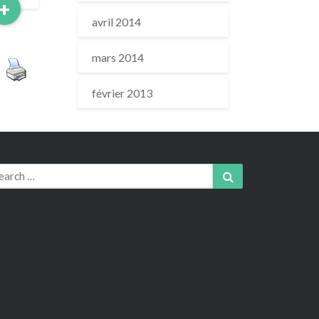
Read
+
More
avril 2014
mars 2014
février 2013
arch
Search
r: