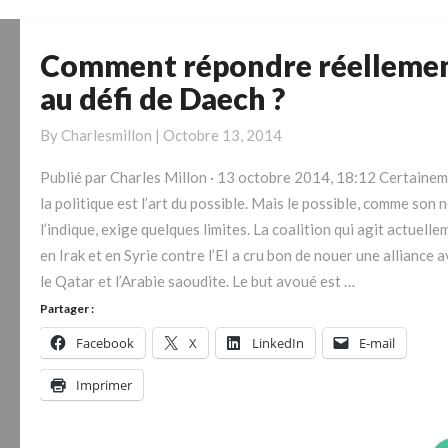
Comment répondre réelleme
Comment
répondre
au défi de Daech ?
réellement
au
By
Charlesmillon
|
Octobre 13, 2014
défi
Publié par Charles Millon · 13 octobre 2014, 18:12 Certainem
de
la politique est l’art du possible. Mais le possible, comme son 
Daech
l’indique, exige quelques limites. La coalition qui agit actuelle
?
en Irak et en Syrie contre l’EI a cru bon de nouer une alliance 
le Qatar et l’Arabie saoudite. Le but avoué est …
Partager :
Facebook
X
LinkedIn
E-mail
Imprimer