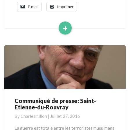
E-mail
Imprimer
+
Read
More
Communiqué de presse: Saint-
Communiqué
Etienne-du-Rouvray
de
presse:
By
Charlesmillon
|
Juillet 27, 2016
Saint-
Etienne-
La guerre est totale entre les terroristes musulmans