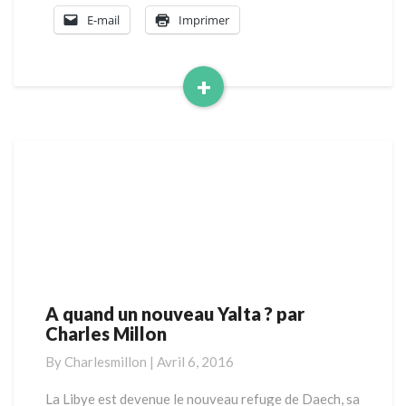
E-mail
Imprimer
+
Read
More
A quand un nouveau Yalta ? par
A
Charles Millon
quand
un
By
Charlesmillon
|
Avril 6, 2016
nouveau
Yalta
La Libye est devenue le nouveau refuge de Daech, sa