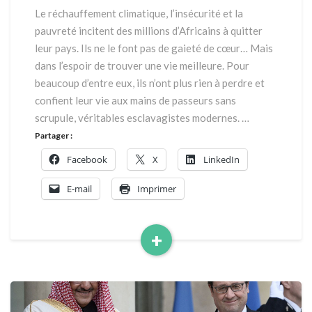
conditionnée
Le réchauffement climatique, l’insécurité et la
au
pauvreté incitent des millions d’Africains à quitter
développement
leur pays. Ils ne le font pas de gaieté de cœur… Mais
de
dans l’espoir de trouver une vie meilleure. Pour
l’Afrique
beaucoup d’entre eux, ils n’ont plus rien à perdre et
confient leur vie aux mains de passeurs sans
scrupule, véritables esclavagistes modernes. …
Partager :
Facebook
X
LinkedIn
E-mail
Imprimer
+
Read
More