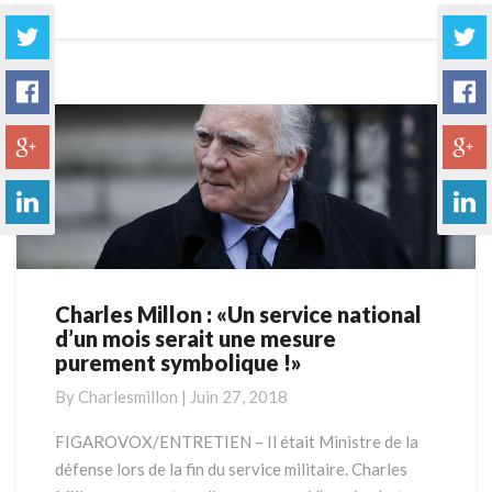
Charles Millon : «Un service national
Charles
d’un mois serait une mesure
Millon
purement symbolique !»
:
«Un
By
Charlesmillon
|
Juin 27, 2018
service
national
FIGAROVOX/ENTRETIEN – Il était Ministre de la
d’un
défense lors de la fin du service militaire. Charles
mois