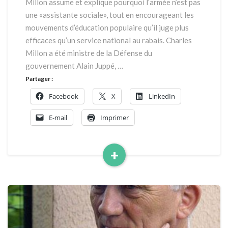
Millon assume et explique pourquoi l’armée n’est pas
serait
une «assistante sociale», tout en encourageant les
une
mouvements d’éducation populaire qu’il juge plus
mesure
purement
efficaces qu’un service national au rabais. Charles
symbolique
Millon a été ministre de la Défense du
!»
gouvernement Alain Juppé, …
Partager :
Facebook
X
LinkedIn
E-mail
Imprimer
+
Read
More