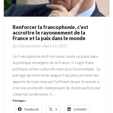
Renforcer la francophonie, c’est
Renforcer
accroître le rayonnement de la
la
France et la paix dans le monde
francophonie,
c’est
By
Charlesmillon
|
Avril 12, 2017
accroître
le
La Francophonie doit retrouver toute sa place dans
rayonnement
la politique étrangère de la France. II s’agit d’une
de
politique certes culturelle mais aussi économique. Le
la
partage de cette belle langue française, enrichie des
France
apports de tous ceux qui l’utilisent de par le monde a
et
la
créé une profonde communauté de destin parfois mal
paix
comprise ou dévoyée. II …
dans
Partager :
le
Facebook
X
LinkedIn
monde