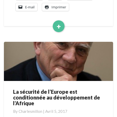
E-mail
Imprimer
+
Read
More
La sécurité de l’Europe est
La
conditionnée au développement de
sécurité
l’Afrique
de
l’Europe
By
Charlesmillon
|
Avril 5, 2017
est