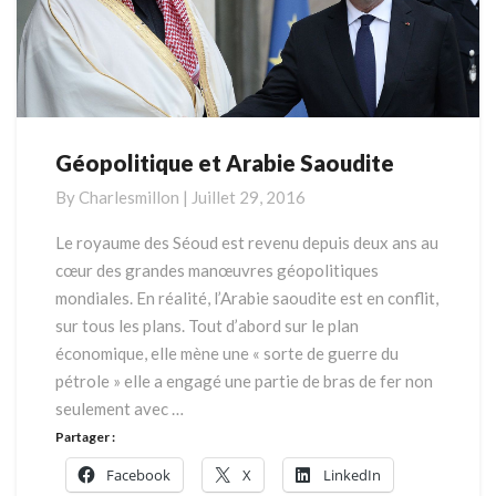
Géopolitique et Arabie Saoudite
Géopolitique
et
By
Charlesmillon
|
Juillet 29, 2016
Arabie
Saoudite
Le royaume des Séoud est revenu depuis deux ans au
cœur des grandes manœuvres géopolitiques
mondiales. En réalité, l’Arabie saoudite est en conflit,
sur tous les plans. Tout d’abord sur le plan
économique, elle mène une « sorte de guerre du
pétrole » elle a engagé une partie de bras de fer non
seulement avec …
Partager :
Facebook
X
LinkedIn