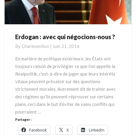
Erdogan : avec qui négocions-nous ?
Erdogan
:
By
Charlesmillon
|
Juin 21, 2016
avec
qui
En matière de politique extérieure, les États ont
négocions-
toujours raison de privilégier ce que l’on appelle la
nous
Realpolitik, c’est-à-dire de juger que leurs intérêts
?
vitaux peuvent prévaloir sur des questions
strictement morales. Autrement dit de traiter avec
des régimes qu’ils peuvent réprouver sur certains
plans, ceci dans le but d’éviter de vains conflits qui
pourraient …
Partager :
Facebook
X
LinkedIn