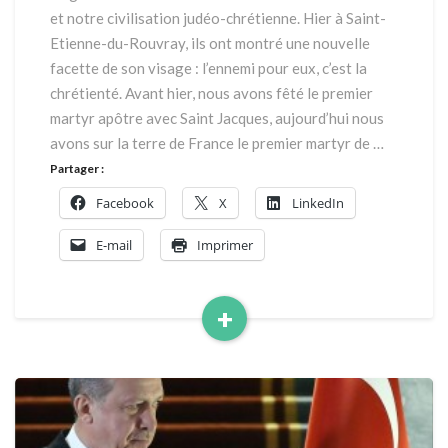
du-
et notre civilisation judéo-chrétienne. Hier à Saint-
Rouvray
Etienne-du-Rouvray, ils ont montré une nouvelle
facette de son visage : l’ennemi pour eux, c’est la
chrétienté. Avant hier, nous avons fêté le premier
martyr apôtre avec Saint Jacques, aujourd’hui nous
avons sur la terre de France le premier martyr de …
Partager :
Facebook
X
LinkedIn
E-mail
Imprimer
+
Read
More