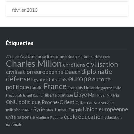
février 2013
Étiquettes
Arabie saoudite
armée
Afrique
Boko Haram
Burkina Faso
Charles Millon
civilisation
chrétiens
diplomatie
Daech
civilisation européenne
europe
défense
europe
Egypte
Etats‐Unis
France
politique
famille
François Hollande
guerre civile
Libye
Mali
liberté politique
Nigeria
Hezbollah
Israël
Kadhafi
Niger
politique
ONU
Proche-Orient
russie
service
Qatar
Union européenne
Syrie
Tunisie
militaire
Turquie
tdah
somalie
école
éducation
unité nationale
éducation
Vladimir Poutine
nationale