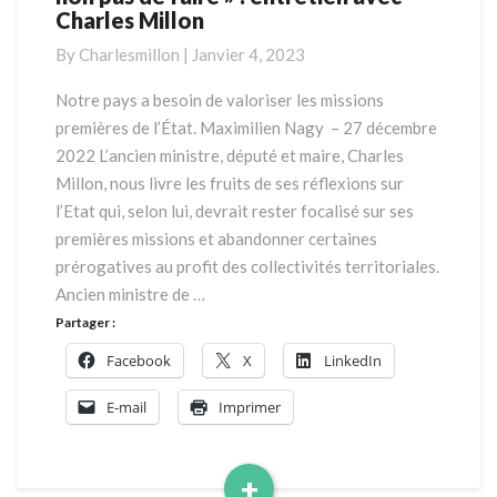
Charles Millon
rôle
de
By
Charlesmillon
|
Janvier 4, 2023
l’État
est
Notre pays a besoin de valoriser les missions
de
premières de l’État. Maximilien Nagy – 27 décembre
faire
2022 L’ancien ministre, député et maire, Charles
faire
Millon, nous livre les fruits de ses réflexions sur
et
l’Etat qui, selon lui, devrait rester focalisé sur ses
non
pas
premières missions et abandonner certaines
de
prérogatives au profit des collectivités territoriales.
faire
Ancien ministre de …
»
Partager :
:
entretien
Facebook
X
LinkedIn
avec
E-mail
Imprimer
Charles
Millon
+