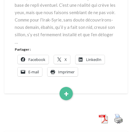
?
base de repli éventuel. C’est une réalité qui crève les
par
yeux, mais que nous faisons semblant de ne pas voir.
Charles
Comme pour l’Irak-Syrie, sans doute découvrirons-
Millon
nous demain, ébahis, qu’il y a fait son nid, creusé son
sillon, s’y est fermement installé et que l’en déloger
…
Partager :
Facebook
X
LinkedIn
E-mail
Imprimer
+
Read
More