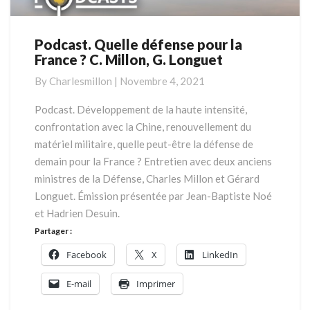
Podcast. Quelle défense pour la
Podcast.
France ? C. Millon, G. Longuet
Quelle
défense
By
Charlesmillon
|
Novembre 4, 2021
pour
la
Podcast. Développement de la haute intensité,
France
confrontation avec la Chine, renouvellement du
?
matériel militaire, quelle peut-être la défense de
C.
demain pour la France ? Entretien avec deux anciens
Millon,
ministres de la Défense, Charles Millon et Gérard
G.
Longuet
Longuet. Émission présentée par Jean-Baptiste Noé
et Hadrien Desuin.
Partager :
Facebook
X
LinkedIn
E-mail
Imprimer