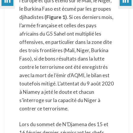
l’Europe et qui s’étend sur le Mali, le Niger,
le Burkina Faso est écumé par les groupes
djihadistes
(Figure 1)
. Si ces derniers mois,
l’armée française et celles des pays
africains du G5 Sahel ont multiplié les
offensives, en particulier dans la zone dite
des trois frontières (Mali, Niger, Burkina
Faso), si de bons résultats dans la lutte
contre le terrorisme ont été enregistrés
avec la mort de l’émir d’AQMI, le bilan est
toutefois mitigé. L’attentat du 9 août 2020
à Niamey a jeté le doute et chacun
s’interroge sur la capacité du Niger à
contrer ce terrorisme.
Lors du sommet de N’Djamena des 15 et
16 février dernier, réunissant les chefs