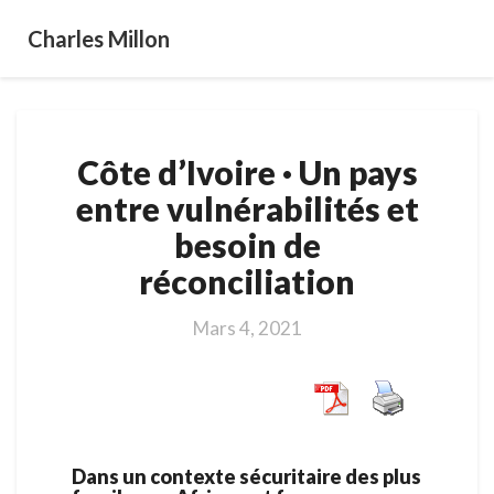
Charles Millon
Côte
Côte d’Ivoire · Un pays
d’Ivoire
·
entre vulnérabilités et
Un
besoin de
pays
entre
réconciliation
vulnérabilités
et
Mars 4, 2021
besoin
de
réconciliation
Dans un contexte sécuritaire des plus