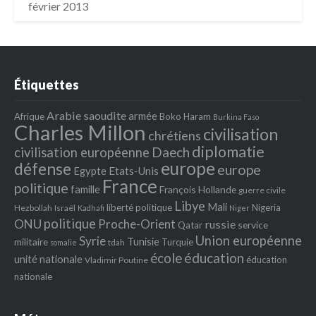
février 2013
Étiquettes
Arabie saoudite
armée
Afrique
Boko Haram
Burkina Faso
Charles Millon
civilisation
chrétiens
diplomatie
Daech
civilisation européenne
europe
défense
europe
Egypte
Etats‐Unis
France
politique
famille
François Hollande
guerre civile
Libye
Mali
liberté politique
Nigeria
Hezbollah
Israël
Kadhafi
Niger
politique
ONU
Proche-Orient
russie
service
Qatar
Union européenne
Syrie
Tunisie
militaire
Turquie
tdah
somalie
école
éducation
unité nationale
éducation
Vladimir Poutine
nationale