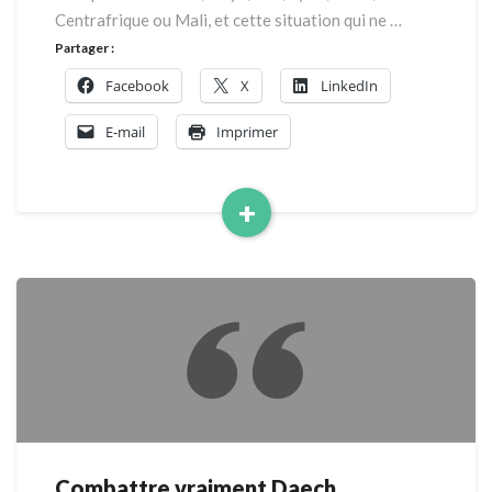
Centrafrique ou Mali, et cette situation qui ne …
Partager :
Facebook
X
LinkedIn
E-mail
Imprimer
+
Read
More
Combattre vraiment Daech
Combattre