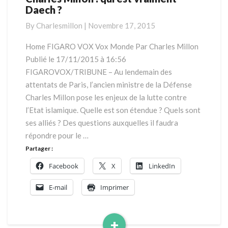
Daech ?
Millon
:
By
Charlesmillon
|
Novembre 17, 2015
qui
est
Home FIGARO VOX Vox Monde Par Charles Millon
vraiment
Publié le 17/11/2015 à 16:56
Daech
FIGAROVOX/TRIBUNE – Au lendemain des
?
attentats de Paris, l’ancien ministre de la Défense
Charles Millon pose les enjeux de la lutte contre
l’Etat islamique. Quelle est son étendue ? Quels sont
ses alliés ? Des questions auxquelles il faudra
répondre pour le …
Partager :
Facebook
X
LinkedIn
E-mail
Imprimer
+