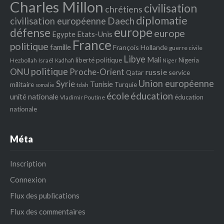
Charles Millon
civilisation
chrétiens
diplomatie
Daech
civilisation européenne
europe
défense
europe
Egypte
Etats‐Unis
France
politique
famille
François Hollande
guerre civile
Libye
Mali
liberté politique
Nigeria
Hezbollah
Israël
Kadhafi
Niger
politique
ONU
Proche-Orient
russie
service
Qatar
Union européenne
Syrie
Tunisie
militaire
Turquie
tdah
somalie
école
éducation
unité nationale
éducation
Vladimir Poutine
nationale
Méta
Inscription
Connexion
Flux des publications
Flux des commentaires