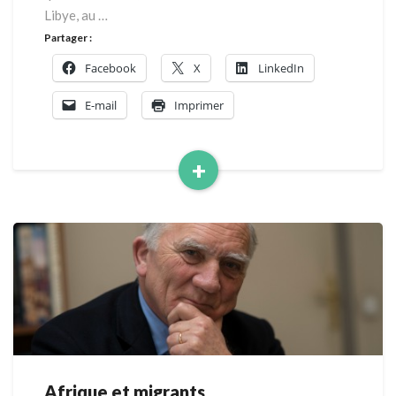
Libye, au …
Partager :
Facebook
X
LinkedIn
E-mail
Imprimer
+
Read
More
Afrique et migrants
Afrique