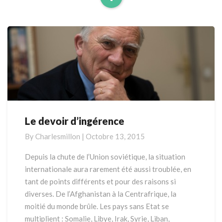
Read
More
Le devoir d’ingérence
Le
devoir
By
Charlesmillon
|
Octobre 13, 2015
d’ingérence
Depuis la chute de l’Union soviétique, la situation
internationale aura rarement été aussi troublée, en
tant de points différents et pour des raisons si
diverses. De l’Afghanistan à la Centrafrique, la
moitié du monde brûle. Les pays sans Etat se
multiplient : Somalie, Libye, Irak, Syrie, Liban,