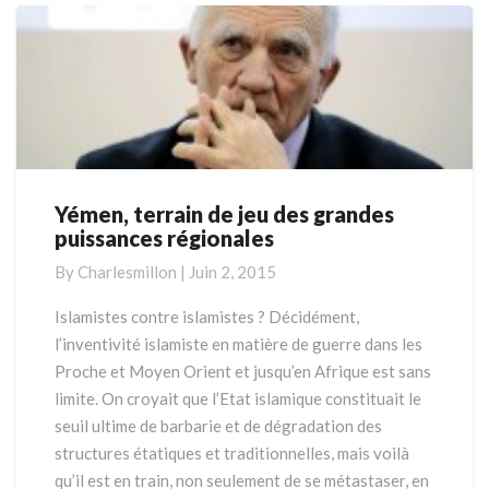
Yémen, terrain de jeu des grandes
Yémen,
puissances régionales
terrain
de
By
Charlesmillon
|
Juin 2, 2015
jeu
des
Islamistes contre islamistes ? Décidément,
grandes
l’inventivité islamiste en matière de guerre dans les
puissances
Proche et Moyen Orient et jusqu’en Afrique est sans
régionales
limite. On croyait que l’Etat islamique constituait le
seuil ultime de barbarie et de dégradation des
structures étatiques et traditionnelles, mais voilà
qu’il est en train, non seulement de se métastaser, en