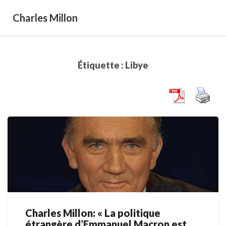
Charles Millon
Étiquette :
Libye
Charles Millon: « La politique
Charles
étrangère d’Emmanuel Macron est
Millon: