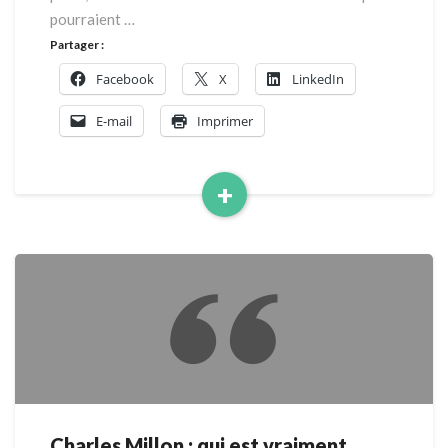
pourraient …
Partager :
Facebook
X
LinkedIn
E-mail
Imprimer
+
Read
More
Charles Millon : qui est vraiment
Charles