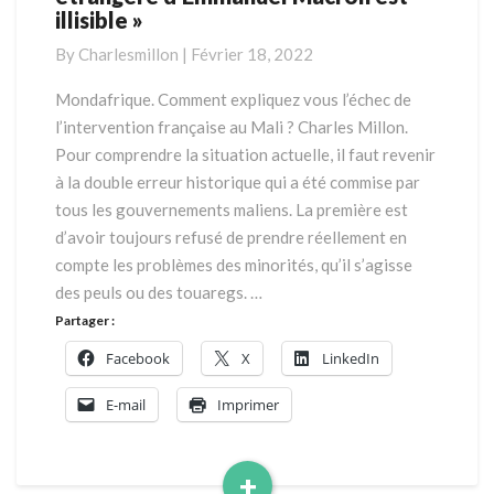
illisible »
« La
politique
By
Charlesmillon
|
Février 18, 2022
étrangère
d’Emmanuel
Mondafrique. Comment expliquez vous l’échec de
Macron
l’intervention française au Mali ? Charles Millon.
est
Pour comprendre la situation actuelle, il faut revenir
illisible »
à la double erreur historique qui a été commise par
tous les gouvernements maliens. La première est
d’avoir toujours refusé de prendre réellement en
compte les problèmes des minorités, qu’il s’agisse
des peuls ou des touaregs. …
Partager :
Facebook
X
LinkedIn
E-mail
Imprimer
+