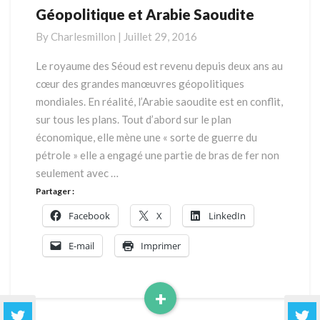
Géopolitique et Arabie Saoudite
Géopolitique
et
By
Charlesmillon
|
Juillet 29, 2016
Arabie
Saoudite
Le royaume des Séoud est revenu depuis deux ans au
cœur des grandes manœuvres géopolitiques
mondiales. En réalité, l’Arabie saoudite est en conflit,
sur tous les plans. Tout d’abord sur le plan
économique, elle mène une « sorte de guerre du
pétrole » elle a engagé une partie de bras de fer non
seulement avec …
Partager :
Facebook
X
LinkedIn
E-mail
Imprimer
+
Read