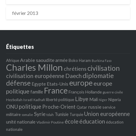
février 2013
Étiquettes
Arabie saoudite
armée
Afrique
Boko Haram
Burkina Faso
Charles Millon
civilisation
chrétiens
diplomatie
Daech
civilisation européenne
europe
défense
europe
Egypte
Etats‐Unis
France
politique
famille
François Hollande
guerre civile
Libye
Mali
liberté politique
Nigeria
Hezbollah
Israël
Kadhafi
Niger
politique
ONU
Proche-Orient
russie
service
Qatar
Union européenne
Syrie
Tunisie
militaire
Turquie
tdah
somalie
école
éducation
unité nationale
éducation
Vladimir Poutine
nationale