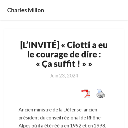
Charles Millon
[L’INVITÉ]
[L’INVITÉ] « Ciotti a eu
«
Ciotti
le courage de dire :
a
« Ça suffit ! » »
eu
le
courage
Juin 23, 2024
de
dire
:
« Ça
suffit
Ancien ministre de la Défense, ancien
! »
président du conseil régional de Rhône-
»
Alpes où il a été réélu en 1992 et en 1998,