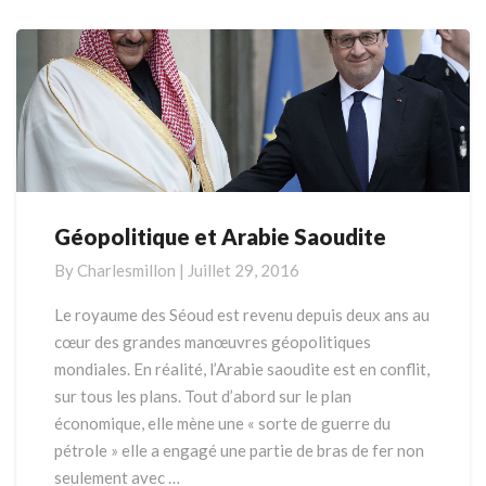
More
Géopolitique et Arabie Saoudite
Géopolitique
et
By
Charlesmillon
|
Juillet 29, 2016
Arabie
Saoudite
Le royaume des Séoud est revenu depuis deux ans au
cœur des grandes manœuvres géopolitiques
mondiales. En réalité, l’Arabie saoudite est en conflit,
sur tous les plans. Tout d’abord sur le plan
économique, elle mène une « sorte de guerre du
pétrole » elle a engagé une partie de bras de fer non
seulement avec …