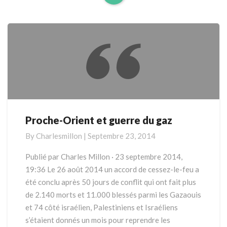
Read
More
Proche-Orient et guerre du gaz
Proche-
Orient
By
Charlesmillon
|
Septembre 23, 2014
et
guerre
Publié par Charles Millon · 23 septembre 2014,
du
19:36 Le 26 août 2014 un accord de cessez-le-feu a
gaz
été conclu après 50 jours de conflit qui ont fait plus
de 2.140 morts et 11.000 blessés parmi les Gazaouis
et 74 côté israélien, Palestiniens et Israéliens
s’étaient donnés un mois pour reprendre les