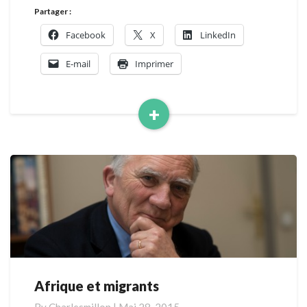
Partager :
Facebook
X
LinkedIn
E-mail
Imprimer
+
Read
More
Afrique et migrants
Afrique
et