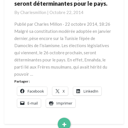
seront déterminantes pour le pays.
élections
législatives
By
Charlesmillon
|
Octobre 22, 2014
qui
viennent,
Publié par Charles Millon · 22 octobre 2014, 18:26
le
Malgré sa constitution modérée adoptée en janvier
26
dernier, pèse encore sur la Tunisie l’épée de
octobre
Damoclès de l’islamisme. Les élections législatives
prochain,
qui viennent, le 26 octobre prochain, seront
seront
déterminantes
déterminantes pour le pays. En effet, Ennahda, le
pour
parti lié aux Frères musulmans, qui avait hérité du
le
pouvoir …
pays.
Partager :
Facebook
X
LinkedIn
E-mail
Imprimer
+