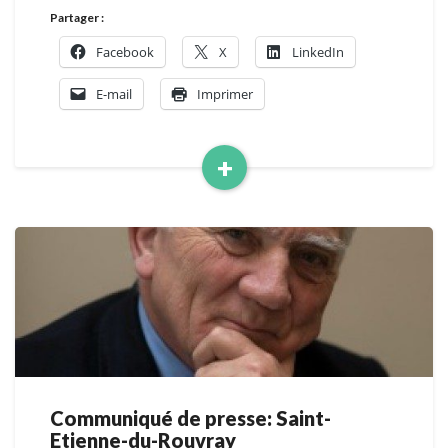
Partager :
Facebook
X
LinkedIn
E-mail
Imprimer
+
Read
More
Communiqué de presse: Saint-
Communiqué
Etienne-du-Rouvray
de