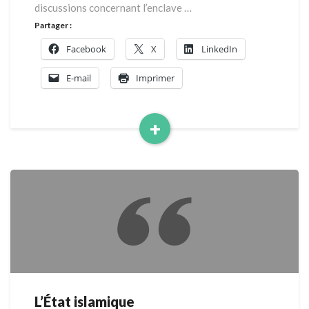
discussions concernant l’enclave …
Partager :
Facebook
X
LinkedIn
E-mail
Imprimer
+
Read
More
L’État islamique
L’État