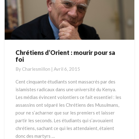
Chrétiens d’Orient : mourir pour sa
Chrétiens
foi
d’Orient
:
By
Charlesmillon
|
Avril 6, 2015
mourir
pour
Cent cinquante étudiants sont massacrés par des
sa
islamistes radicaux dans une université du Kenya.
foi
Les médias évincent volontiers ce fait essentiel : les
assassins ont séparé les Chrétiens des Musulmans,
pour ne s’acharner que sur les premiers et laisser
partir les seconds. Les étudiants qui s’avouaient
chrétiens, sachant ce qui les attendaient, étaient
donc des martyrs …