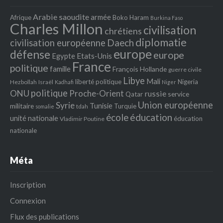
Arabie saoudite
armée
Afrique
Boko Haram
Burkina Faso
Charles Millon
civilisation
chrétiens
diplomatie
Daech
civilisation européenne
europe
défense
europe
Egypte
Etats‐Unis
France
politique
famille
François Hollande
guerre civile
Libye
Mali
liberté politique
Nigeria
Hezbollah
Israël
Kadhafi
Niger
politique
ONU
Proche-Orient
russie
service
Qatar
Union européenne
Syrie
Tunisie
militaire
Turquie
tdah
somalie
école
éducation
unité nationale
éducation
Vladimir Poutine
nationale
Méta
Inscription
Connexion
Flux des publications