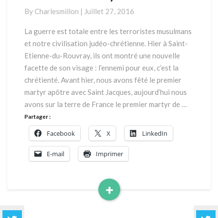
presse:
By
Charlesmillon
|
Juillet 27, 2016
Saint-
Etienne-
La guerre est totale entre les terroristes musulmans
du-
et notre civilisation judéo-chrétienne. Hier à Saint-
Rouvray
Etienne-du-Rouvray, ils ont montré une nouvelle
facette de son visage : l’ennemi pour eux, c’est la
chrétienté. Avant hier, nous avons fêté le premier
martyr apôtre avec Saint Jacques, aujourd’hui nous
avons sur la terre de France le premier martyr de …
Partager :
Facebook
X
LinkedIn
E-mail
Imprimer
+
Read
More