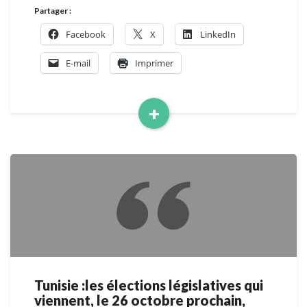
Partager :
Facebook
X
LinkedIn
E-mail
Imprimer
+
Read
More
Tunisie :les élections législatives qui
Tunisie
viennent, le 26 octobre prochain,
:les