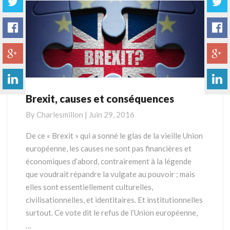
Brexit, causes et conséquences
Brexit,
causes
By
Charlesmillon
|
Juin 29, 2016
et
conséquences
De ce « Brexit » qui a sonné le glas de la vieille Union
européenne, les causes ne sont pas financières et
économiques d’abord, contrairement à la légende
que voudrait répandre la vulgate au pouvoir ; mais
elles sont essentiellement culturelles,
civilisationnelles, et identitaires. Et institutionnelles
surtout. Ce vote dit le refus de l’Union européenne,
…