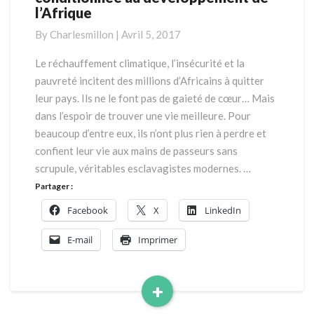
l’Afrique
de
l’Europe
By
Charlesmillon
|
Avril 5, 2017
est
conditionnée
Le réchauffement climatique, l’insécurité et la
au
pauvreté incitent des millions d’Africains à quitter
développement
leur pays. Ils ne le font pas de gaieté de cœur… Mais
de
dans l’espoir de trouver une vie meilleure. Pour
l’Afrique
beaucoup d’entre eux, ils n’ont plus rien à perdre et
confient leur vie aux mains de passeurs sans
scrupule, véritables esclavagistes modernes. …
Partager :
Facebook
X
LinkedIn
E-mail
Imprimer
+
Read