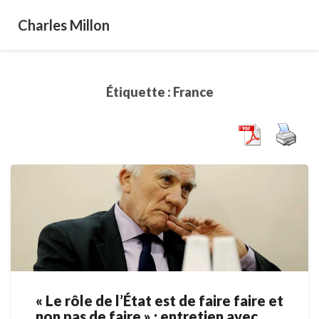
Charles Millon
Étiquette :
France
« Le rôle de l’État est de faire faire et
«
non pas de faire » : entretien avec
Le