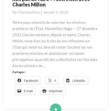
Charles Millon
rôle
de
By
Charlesmillon
|
Janvier 4, 2023
l’État
est
Notre pays a besoin de valoriser les missions
de
premières de l’État. Maximilien Nagy – 27 décembre
faire
2022 L’ancien ministre, député et maire, Charles
faire
Millon, nous livre les fruits de ses réflexions sur
et
l’Etat qui, selon lui, devrait rester focalisé sur ses
non
pas
premières missions et abandonner certaines
de
prérogatives au profit des collectivités territoriales.
faire
Ancien ministre de …
»
Partager :
:
entretien
Facebook
X
LinkedIn
avec
E-mail
Imprimer
Charles
Millon
+