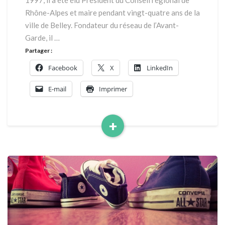
1997, il a été élu Président du Conseil régional de
une
politique
Rhône-Alpes et maire pendant vingt-quatre ans de la
au
ville de Belley. Fondateur du réseau de l’Avant-
service
Garde, il …
du
Partager :
bien
commun
Facebook
X
LinkedIn
E-mail
Imprimer
+
Read
More