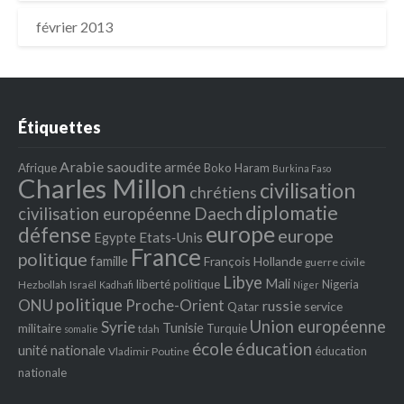
février 2013
Étiquettes
Arabie saoudite
armée
Afrique
Boko Haram
Burkina Faso
Charles Millon
civilisation
chrétiens
diplomatie
Daech
civilisation européenne
europe
défense
europe
Egypte
Etats‐Unis
France
politique
famille
François Hollande
guerre civile
Libye
Mali
liberté politique
Nigeria
Hezbollah
Israël
Kadhafi
Niger
politique
ONU
Proche-Orient
russie
service
Qatar
Union européenne
Syrie
Tunisie
militaire
Turquie
tdah
somalie
école
éducation
unité nationale
éducation
Vladimir Poutine
nationale