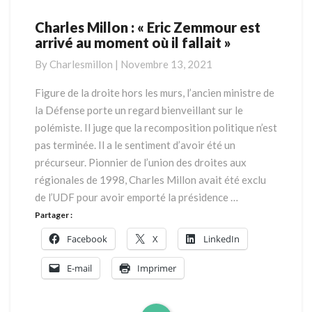
Charles Millon : « Eric Zemmour est
Charles
arrivé au moment où il fallait »
Millon
:
By
Charlesmillon
|
Novembre 13, 2021
« Eric
Zemmour
Figure de la droite hors les murs, l’ancien ministre de
est
la Défense porte un regard bienveillant sur le
arrivé
polémiste. Il juge que la recomposition politique n’est
au
pas terminée. Il a le sentiment d’avoir été un
moment
précurseur. Pionnier de l’union des droites aux
où
il
régionales de 1998, Charles Millon avait été exclu
fallait »
de l’UDF pour avoir emporté la présidence …
Partager :
Facebook
X
LinkedIn
E-mail
Imprimer