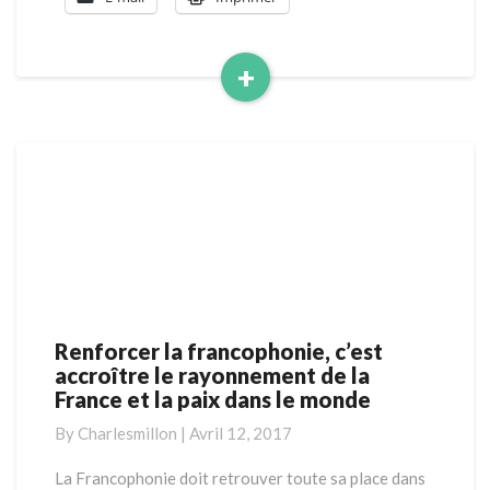
+
Read
More
Renforcer la francophonie, c’est
Renforcer
accroître le rayonnement de la
la
France et la paix dans le monde
francophonie,
c’est
By
Charlesmillon
|
Avril 12, 2017
accroître
le
La Francophonie doit retrouver toute sa place dans