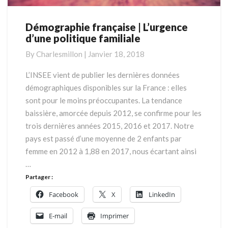
Démographie française | L’urgence
Démographie
d’une politique familiale
française
|
By
Charlesmillon
|
Janvier 18, 2018
L’urgence
d’une
L’INSEE vient de publier les dernières données
politique
démographiques disponibles sur la France : elles
familiale
sont pour le moins préoccupantes. La tendance
baissière, amorcée depuis 2012, se confirme pour les
trois dernières années 2015, 2016 et 2017. Notre
pays est passé d’une moyenne de 2 enfants par
femme en 2012 à 1,88 en 2017, nous écartant ainsi
…
Partager :
Facebook
X
LinkedIn
E-mail
Imprimer