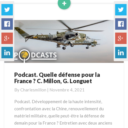
+
Read
More
Podcast. Quelle défense pour la
Podcast.
France ? C. Millon, G. Longuet
Quelle
défense
By
Charlesmillon
|
Novembre 4, 2021
pour
la
Podcast. Développement de la haute intensité,
France
confrontation avec la Chine, renouvellement du
?
matériel militaire, quelle peut-être la défense de
C.
demain pour la France ? Entretien avec deux anciens
Millon,