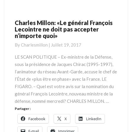
Charles Millon: «Le général François
Charles
Lecointre ne doit pas accepter
Millon:
n’importe quoi»
«Le
général
By
Charlesmillon
|
Juillet 19, 2017
François
Lecointre
LE SCAN POLITIQUE – Ex-ministre de la Défense,
ne
sous la présidence de Jacques Chirac (1995-1997),
doit
l’animateur du réseau Avant-Garde, accuse le chef de
pas
l’État de «plus être en phase» avec la France. LE
accepter
FIGARO. – Quel est votre avis sur la nomination du
n’importe
quoi»
général François Lecointre, nouveau ministre de la
défense, nommé mercredi? CHARLES MILLON. …
Partager :
Facebook
X
LinkedIn
E-mail
Imprimer