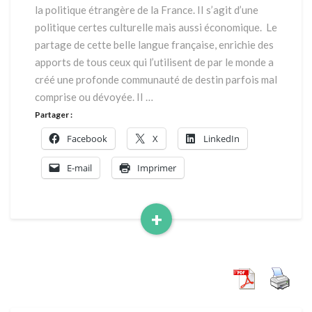
rayonnement
la politique étrangère de la France. II s’agit d’une
de
politique certes culturelle mais aussi économique. Le
la
partage de cette belle langue française, enrichie des
France
apports de tous ceux qui l’utilisent de par le monde a
et
la
créé une profonde communauté de destin parfois mal
paix
comprise ou dévoyée. II …
dans
Partager :
le
Facebook
X
LinkedIn
monde
E-mail
Imprimer
+
Read
More