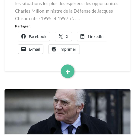
les situations les plus désespérées des opportunités.
construire
un
Charles Millon, ministre de la Défense de Jacques
programme
Chirac entre 1995 et 1997, n’a …
commun »
Partager :
Facebook
X
LinkedIn
E-mail
Imprimer
+
Read
More