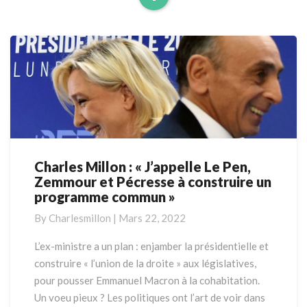
Read
More
Charles Millon : « J’appelle Le Pen,
Charles
Zemmour et Pécresse à construire un
Millon
programme commun »
:
« J’appelle
By
Charlesmillon
|
Mars 22, 2022
Le
Pen,
L’ex-ministre a un plan : enjamber la présidentielle et
Zemmour
construire « l’union de la droite » aux législatives,
et
pour pousser Emmanuel Macron à la cohabitation.
Pécresse
Un voeu pieux ? Les politiques ont l’art de voir dans
à