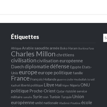
Étiquettes
Se
fo
Arabie saoudite
armée
Afrique
Boko Haram
Burkina Faso
Charles Millon
chrétiens
civilisation
civilisation européenne
défense
diplomatie
Daech
Egypte
Etats‐
europe
europe politique
Unis
famille
France
François Hollande
guerre civile
Hezbollah
Israël
Libye
ONU
Mali
liberté politique
Nigeria
Kadhafi
Niger
politique
Proche-Orient
russie
service
Qatar
Union
Syrie
Tunisie
militaire
Turquie
tdah
somalie
école
européenne
unité nationale
Vladimir Poutine