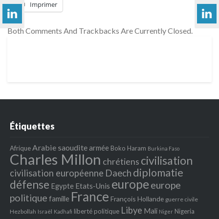
Imprimer
Both Comments And Trackbacks Are Currently Closed.
Étiquettes
Arabie saoudite
armée
Afrique
Boko Haram
Burkina Faso
Charles Millon
civilisation
chrétiens
diplomatie
Daech
civilisation européenne
europe
défense
europe
Egypte
Etats‐Unis
France
politique
famille
François Hollande
guerre civile
Libye
Mali
liberté politique
Nigeria
Hezbollah
Israël
Kadhafi
Niger