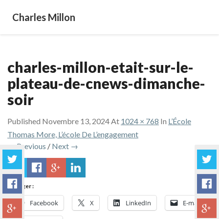
Charles Millon
charles-millon-etait-sur-le-
plateau-de-cnews-dimanche-
soir
Published
Novembre 13, 2024
At
1024 × 768
In
L’École
Thomas More, L’école De L’engagement
← Previous
/
Next →
Partager :
Facebook
X
LinkedIn
E-mail