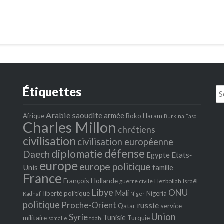
Étiquettes
Se
fo
Arabie saoudite
armée
Afrique
Boko Haram
Burkina Faso
Charles Millon
chrétiens
civilisation
civilisation européenne
défense
diplomatie
Daech
Egypte
Etats‐
europe
europe politique
Unis
famille
France
François Hollande
guerre civile
Hezbollah
Israël
Libye
ONU
Mali
liberté politique
Nigeria
Kadhafi
Niger
politique
Proche-Orient
russie
service
Qatar
Union
Syrie
Tunisie
militaire
Turquie
tdah
somalie