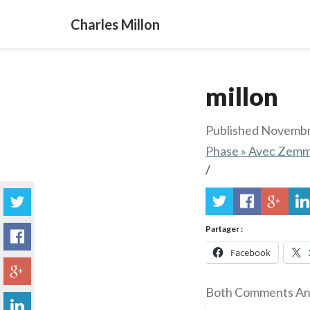
Charles Millon
millon
Published
Novembr
Phase » Avec Zemmo
/
Partager :
Facebook
Both Comments And