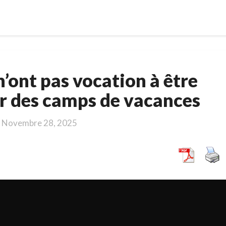
Les
n’ont pas vocation à être
militaires
n’ont
r des camps de vacances
pas
vocation
Novembre 28, 2025
à
être
moniteurs
pour
des
camps
de
vacances