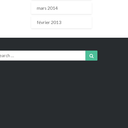
mars 2014
février 2013
arch
Search
r: