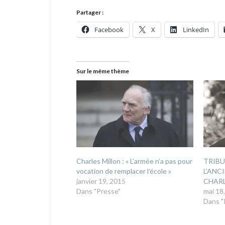
Partager :
Facebook
X
LinkedIn
Sur le même thème
Charles Millon : « L’armée n’a pas pour
TRIBU
vocation de remplacer l’école »
L’ANC
janvier 19, 2015
CHAR
Dans "Presse"
mai 18
Dans "