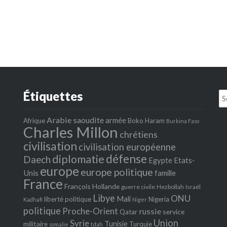
Étiquettes
Se
fo
Arabie saoudite
armée
Afrique
Boko Haram
Burkina Faso
Charles Millon
chrétiens
civilisation
civilisation européenne
défense
diplomatie
Daech
Egypte
Etats‐
europe
europe politique
Unis
famille
France
François Hollande
guerre civile
Hezbollah
Israël
Libye
ONU
Mali
liberté politique
Nigeria
Kadhafi
Niger
politique
Proche-Orient
russie
service
Qatar
Union
Syrie
Tunisie
militaire
Turquie
tdah
somalie