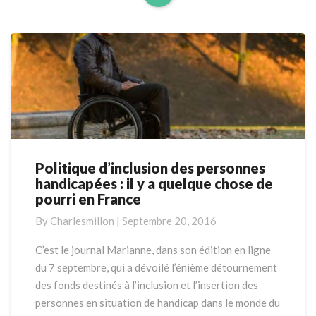
Read
More
Politique d’inclusion des personnes
Politique
handicapées : il y a quelque chose de
d’inclusion
pourri en France
des
personnes
By
Charlesmillon
|
Septembre 20, 2016
handicapées
:
C’est le journal Marianne, dans son édition en ligne
il
du 7 septembre, qui a dévoilé l’énième détournement
y
des fonds destinés à l’inclusion et l’insertion des
a
personnes en situation de handicap dans le monde du
quelque