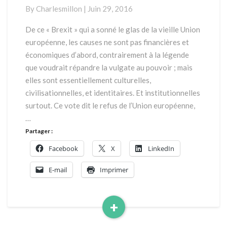
causes
By
Charlesmillon
|
Juin 29, 2016
et
conséquences
De ce « Brexit » qui a sonné le glas de la vieille Union
européenne, les causes ne sont pas financières et
économiques d’abord, contrairement à la légende
que voudrait répandre la vulgate au pouvoir ; mais
elles sont essentiellement culturelles,
civilisationnelles, et identitaires. Et institutionnelles
surtout. Ce vote dit le refus de l’Union européenne,
…
Partager :
Facebook
X
LinkedIn
E-mail
Imprimer
+
Read