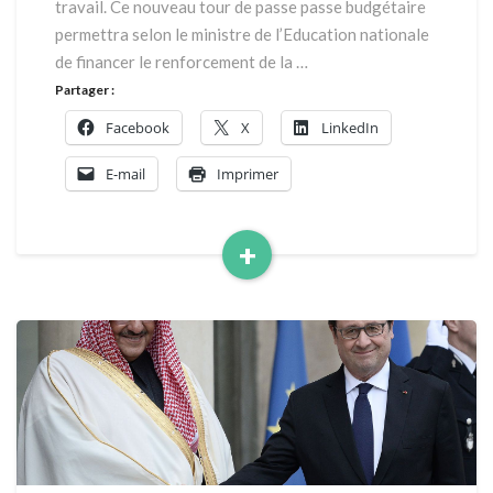
travail. Ce nouveau tour de passe passe budgétaire
chose
de
permettra selon le ministre de l’Education nationale
pourri
de financer le renforcement de la …
en
Partager :
France
Facebook
X
LinkedIn
E-mail
Imprimer
+
Read
More