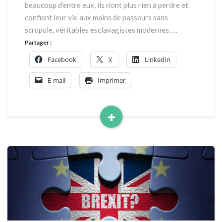
beaucoup d’entre eux, ils n’ont plus rien à perdre et
confient leur vie aux mains de passeurs sans
scrupule, véritables esclavagistes modernes. …
Partager :
Facebook
X
LinkedIn
E-mail
Imprimer
+
Read
More