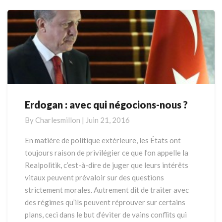
More
Erdogan : avec qui négocions-nous ?
Erdogan
:
By
Charlesmillon
|
Juin 21, 2016
avec
qui
En matière de politique extérieure, les États ont
négocions-
toujours raison de privilégier ce que l’on appelle la
nous
Realpolitik, c’est-à-dire de juger que leurs intérêts
?
vitaux peuvent prévaloir sur des questions
strictement morales. Autrement dit de traiter avec
des régimes qu’ils peuvent réprouver sur certains
plans, ceci dans le but d’éviter de vains conflits qui