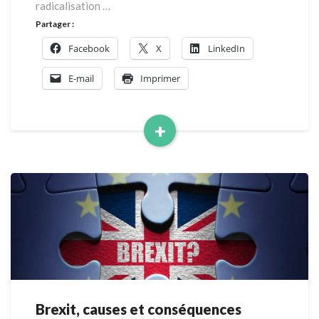
radicalisation …
Partager :
Facebook
X
LinkedIn
E-mail
Imprimer
+
Read
More
Brexit, causes et conséquences
Brexit,