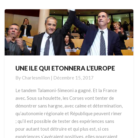
More
UNE ILE QUI ETONNERA L’EUROPE
UNE
ILE
By
Charlesmillon
|
Décembre 15, 2017
QUI
ETONNERA
Le tandem Talamoni-Simeoni a gagné. Et la France
L’EUROPE
avec. Sous sa houlette, les Corses vont tenter de
démontrer sans hargne, avec calme et détermination,
qu’autonomie régionale et République peuvent rimer
; qu’il est possible de tester des expériences sans
pour autant tout détruire et qui plus est, si ces
expériences s’avéraient positives, elles pourraient