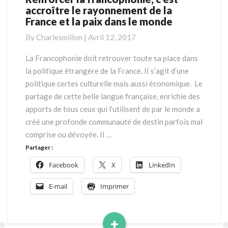
accroître le rayonnement de la
la
France et la paix dans le monde
francophonie,
c’est
By
Charlesmillon
|
Avril 12, 2017
accroître
le
La Francophonie doit retrouver toute sa place dans
rayonnement
la politique étrangère de la France. II s’agit d’une
de
politique certes culturelle mais aussi économique. Le
la
partage de cette belle langue française, enrichie des
France
apports de tous ceux qui l’utilisent de par le monde a
et
la
créé une profonde communauté de destin parfois mal
paix
comprise ou dévoyée. II …
dans
Partager :
le
Facebook
X
LinkedIn
monde
E-mail
Imprimer
+