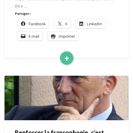
être …
Partager :
Facebook
X
LinkedIn
E-mail
Imprimer
+
Read
More
Renforcer la francophonie, c’est
Renforcer