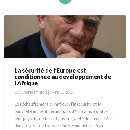
Read
More
La sécurité de l’Europe est
La
conditionnée au développement de
sécurité
l’Afrique
de
l’Europe
By
Charlesmillon
|
Avril 5, 2017
est
conditionnée
Le réchauffement climatique, l’insécurité et la
au
pauvreté incitent des millions d’Africains à quitter
développement
leur pays. Ils ne le font pas de gaieté de cœur… Mais
de
dans l’espoir de trouver une vie meilleure. Pour
l’Afrique