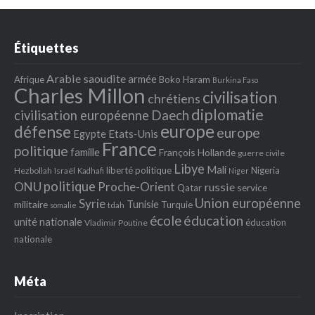
Étiquettes
Arabie saoudite
armée
Afrique
Boko Haram
Burkina Faso
Charles Millon
civilisation
chrétiens
diplomatie
Daech
civilisation européenne
europe
défense
europe
Egypte
Etats‐Unis
France
politique
famille
François Hollande
guerre civile
Libye
Mali
liberté politique
Nigeria
Hezbollah
Israël
Kadhafi
Niger
politique
ONU
Proche-Orient
russie
service
Qatar
Union européenne
Syrie
Tunisie
militaire
Turquie
tdah
somalie
école
éducation
unité nationale
éducation
Vladimir Poutine
nationale
Méta