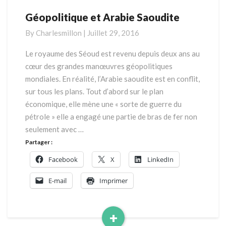
Géopolitique et Arabie Saoudite
Géopolitique
et
By
Charlesmillon
|
Juillet 29, 2016
Arabie
Saoudite
Le royaume des Séoud est revenu depuis deux ans au
cœur des grandes manœuvres géopolitiques
mondiales. En réalité, l’Arabie saoudite est en conflit,
sur tous les plans. Tout d’abord sur le plan
économique, elle mène une « sorte de guerre du
pétrole » elle a engagé une partie de bras de fer non
seulement avec …
Partager :
Facebook
X
LinkedIn
E-mail
Imprimer
+