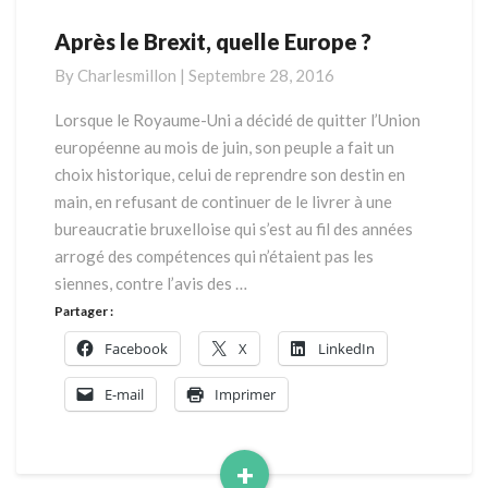
Après le Brexit, quelle Europe ?
Après
le
By
Charlesmillon
|
Septembre 28, 2016
Brexit,
quelle
Lorsque le Royaume-Uni a décidé de quitter l’Union
Europe
européenne au mois de juin, son peuple a fait un
?
choix historique, celui de reprendre son destin en
main, en refusant de continuer de le livrer à une
bureaucratie bruxelloise qui s’est au fil des années
arrogé des compétences qui n’étaient pas les
siennes, contre l’avis des …
Partager :
Facebook
X
LinkedIn
E-mail
Imprimer
+