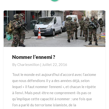
Read
More
Nommer l’ennemi ?
Nommer
l’ennemi
By
Charlesmillon
|
Juillet 22, 2016
?
Tout le monde est aujourd’hui d’accord avec l’axiome
que nous défendions il y a des années déjà, selon
lequel « il faut nommer l’ennemi », et chacun le répète
à l’envi. Mais peut-être ne comprennent-ils pas ce
qu’implique cette capacité à nommer : une fois que
l’on a parlé du terrorisme islamiste, de la