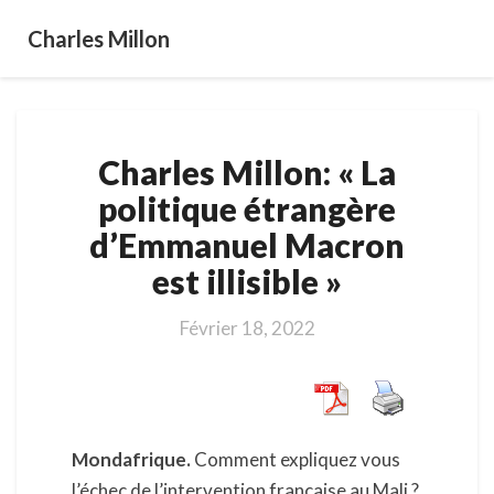
Charles Millon
Charles
Charles Millon: « La
Millon:
« La
politique étrangère
politique
d’Emmanuel Macron
étrangère
d’Emmanuel
est illisible »
Macron
est
Février 18, 2022
illisible »
Mondafrique.
Comment expliquez vous
l’échec de l’intervention française au Mali ?