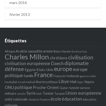
mars 2014
février 2013
Étiquettes
Arabie saoudite
armée
Afrique
Boko Haram
Burkina Faso
Charles Millon
civilisation
chrétiens
diplomatie
Daech
civilisation européenne
europe
défense
europe
Egypte
Etats‐Unis
France
politique
famille
François Hollande
guerre civile
Libye
Mali
liberté politique
Nigeria
Hezbollah
Israël
Kadhafi
Niger
politique
ONU
Proche-Orient
russie
service
Qatar
Union européenne
Syrie
Tunisie
militaire
Turquie
tdah
somalie
école
éducation
unité nationale
éducation
Vladimir Poutine
nationale