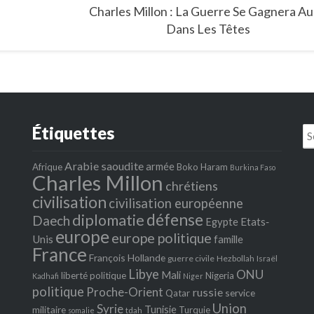
Charles Millon : La Guerre Se Gagnera Au
Dans Les Têtes
Étiquettes
Se
fo
Arabie saoudite
armée
Afrique
Boko Haram
Burkina Faso
Charles Millon
chrétiens
civilisation
civilisation européenne
défense
diplomatie
Daech
Egypte
Etats‐
europe
europe politique
Unis
famille
France
François Hollande
guerre civile
Hezbollah
Israël
Libye
ONU
Mali
liberté politique
Nigeria
Kadhafi
Niger
politique
Proche-Orient
russie
service
Qatar
Union
Syrie
Tunisie
militaire
Turquie
tdah
somalie