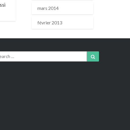
ssi
mars 2014
février 2013
arch
Search
r: