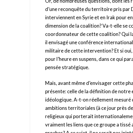
Or, de nombreuses questions, dont les ré
d’une reconquête du territoire pris par
interviennent en Syrie et en Irak pour en
dimension de la coalition? Va-t-elle se c
coordonnateur de cette coalition? Qui 
il envisagé une conférence international
militaire de cette intervention? Et si ou
pour l’heure en suspens, dans ce qui para
pensée stratégique.
Mais, avant même d’envisager cette pha
présente: celle de la définition de notre 
idéologique. A-t-on réellement mesuré c
ambitions territoriales (à ce jour près 
religieux qui porterait internationaleme
vraiment les liens que ce groupe a tissé
proches? A ce sujet, il ne serait pas inin