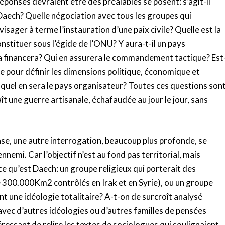
ponses devraient être des préalables se posent: s’agit-il
 Daech? Quelle négociation avec tous les groupes qui
visager à terme l’instauration d’une paix civile? Quelle est la
onstituer sous l’égide de l’ONU? Y aura-t-il un pays
la financera? Qui en assurera le commandement tactique? Est
e pour définir les dimensions politique, économique et
i, quel en sera le pays organisateur? Toutes ces questions son
ît une guerre artisanale, échafaudée au jour le jour, sans
se, une autre interrogation, beaucoup plus profonde, se
ennemi. Car l’objectif n’est au fond pas territorial, mais
e qu’est Daech: un groupe religieux qui porterait des
de 300.000Km2 contrôlés en Irak et en Syrie), ou un groupe
nt une idéologie totalitaire? A-t-on de surcroît analysé
 avec d’autres idéologies ou d’autres familles de pensées
téressant de relire les textes de sociologues qui soulignaient