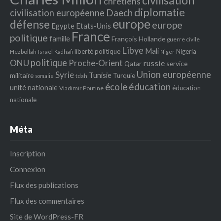
civilisation
chrétiens
diplomatie
Daech
civilisation européenne
europe
défense
europe
Egypte
Etats‐Unis
France
politique
famille
François Hollande
guerre civile
Libye
Mali
liberté politique
Nigeria
Hezbollah
Israël
Kadhafi
Niger
politique
ONU
Proche-Orient
russie
service
Qatar
Union européenne
Syrie
Tunisie
militaire
Turquie
tdah
somalie
école
éducation
unité nationale
éducation
Vladimir Poutine
nationale
Méta
Inscription
Connexion
Flux des publications
Flux des commentaires
Site de WordPress-FR