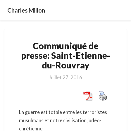
Charles Millon
Communiqué
Communiqué de
de
presse:
presse: Saint-Etienne-
Saint-
du-Rouvray
Etienne-
du-
Rouvray
Juillet 27, 2016
La guerre est totale entre les terroristes
musulmans et notre civilisation judéo-
chrétienne.