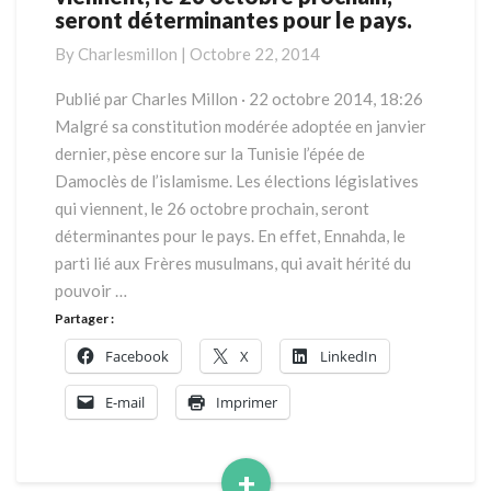
seront déterminantes pour le pays.
élections
législatives
By
Charlesmillon
|
Octobre 22, 2014
qui
viennent,
Publié par Charles Millon · 22 octobre 2014, 18:26
le
Malgré sa constitution modérée adoptée en janvier
26
dernier, pèse encore sur la Tunisie l’épée de
octobre
Damoclès de l’islamisme. Les élections législatives
prochain,
qui viennent, le 26 octobre prochain, seront
seront
déterminantes
déterminantes pour le pays. En effet, Ennahda, le
pour
parti lié aux Frères musulmans, qui avait hérité du
le
pouvoir …
pays.
Partager :
Facebook
X
LinkedIn
E-mail
Imprimer
+