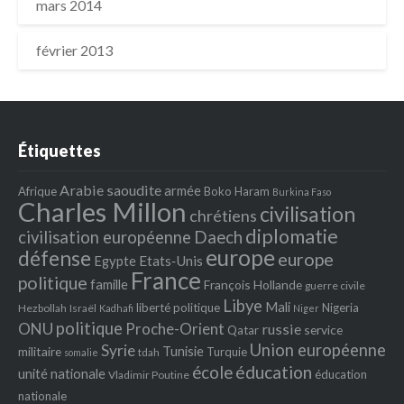
mars 2014
février 2013
Étiquettes
Arabie saoudite
armée
Afrique
Boko Haram
Burkina Faso
Charles Millon
civilisation
chrétiens
diplomatie
Daech
civilisation européenne
europe
défense
europe
Egypte
Etats‐Unis
France
politique
famille
François Hollande
guerre civile
Libye
Mali
liberté politique
Nigeria
Hezbollah
Israël
Kadhafi
Niger
politique
ONU
Proche-Orient
russie
service
Qatar
Union européenne
Syrie
Tunisie
militaire
Turquie
tdah
somalie
école
éducation
unité nationale
éducation
Vladimir Poutine
nationale