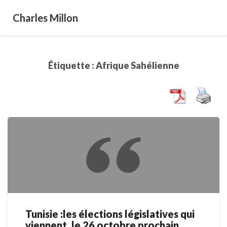
Charles Millon
Étiquette :
Afrique Sahélienne
Tunisie :les élections législatives qui
Tunisie
viennent, le 26 octobre prochain,
:les