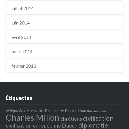
juillet 2014
juin 2014
avril 2014
mars 2014
février 2013
Étiquettes
Arabie saoudite
armée
Afrique
Boko Haram
Burkina Faso
Charles Millon
civilisation
chrétiens
diplomatie
Daech
civilisation européenne