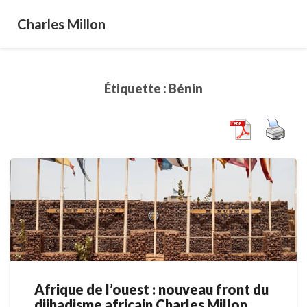
Charles Millon
Étiquette :
Bénin
Afrique de l’ouest : nouveau front du
Afrique
djihadisme africain Charles Millon,
de