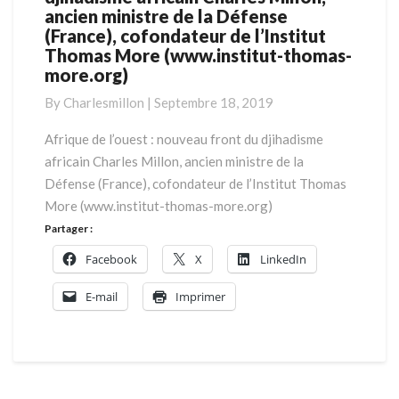
ancien ministre de la Défense
l’ouest
(France), cofondateur de l’Institut
:
Thomas More (www.institut-thomas-
nouveau
more.org)
front
du
By
Charlesmillon
|
Septembre 18, 2019
djihadisme
africain
Afrique de l’ouest : nouveau front du djihadisme
Charles
africain Charles Millon, ancien ministre de la
Millon,
Défense (France), cofondateur de l’Institut Thomas
ancien
More (www.institut-thomas-more.org)
ministre
de
Partager :
la
Facebook
X
LinkedIn
Défense
(France),
E-mail
Imprimer
cofondateur
de
l’Institut
Thomas
More