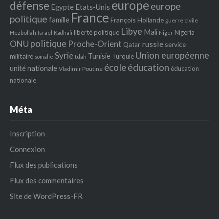
europe
défense
europe
Egypte
Etats‐Unis
France
politique
famille
François Hollande
guerre civile
Libye
Mali
liberté politique
Nigeria
Hezbollah
Israël
Kadhafi
Niger
politique
ONU
Proche-Orient
russie
service
Qatar
Union européenne
Syrie
Tunisie
militaire
Turquie
tdah
somalie
école
éducation
unité nationale
éducation
Vladimir Poutine
nationale
Méta
Inscription
Connexion
Flux des publications
Flux des commentaires
Site de WordPress-FR