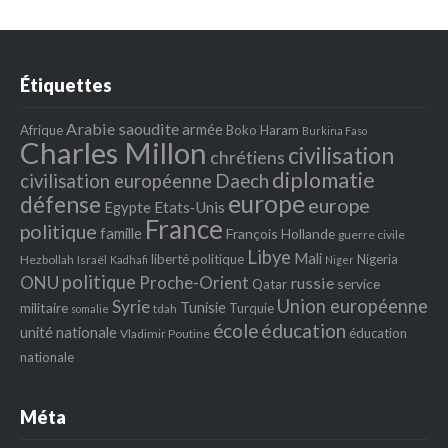
Étiquettes
Arabie saoudite
armée
Afrique
Boko Haram
Burkina Faso
Charles Millon
civilisation
chrétiens
diplomatie
Daech
civilisation européenne
europe
défense
europe
Egypte
Etats‐Unis
France
politique
famille
François Hollande
guerre civile
Libye
Mali
liberté politique
Nigeria
Hezbollah
Israël
Kadhafi
Niger
politique
ONU
Proche-Orient
russie
service
Qatar
Union européenne
Syrie
Tunisie
militaire
Turquie
tdah
somalie
école
éducation
unité nationale
éducation
Vladimir Poutine
nationale
Méta