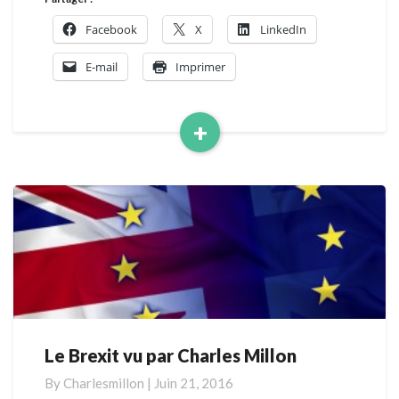
Facebook
X
LinkedIn
E-mail
Imprimer
+
Read
More
Le Brexit vu par Charles Millon
Le
Brexit
By
Charlesmillon
|
Juin 21, 2016
vu