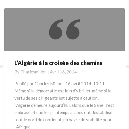
More
L’Algérie à la croisée des chemins
L’Algérie
à
By
Charlesmillon
|
Avril 16, 2014
la
croisée
Publié par Charles Millon · 16 avril 2014, 10:11
des
Même si la démocratie est loin d’y briller, même si la
chemins
vertu de ses dirigeants est sujette à caution,
l’Algérie demeure aujourd’hui, alors que le Sahel s’est
embrasé et que les printemps arabes ont déstabilisé
tout le nord du continent, un havre de stabilité pour
l’Afrique …