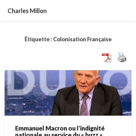
Charles Millon
Étiquette :
Colonisation Française
Emmanuel Macron ou l’indignité
Emmanuel
nationale au service du « buzz »
Macron