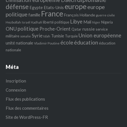
civilisation européenne
europe
défense
europe
Egypte
Etats‐Unis
France
politique
famille
François Hollande
guerre civile
Libye
Mali
liberté politique
Nigeria
Hezbollah
Israël
Kadhafi
Niger
politique
ONU
Proche-Orient
russie
service
Qatar
Union européenne
Syrie
Tunisie
militaire
Turquie
tdah
somalie
école
éducation
unité nationale
éducation
Vladimir Poutine
nationale
Méta
Inscription
Connexion
Flux des publications
Flux des commentaires
Site de WordPress-FR