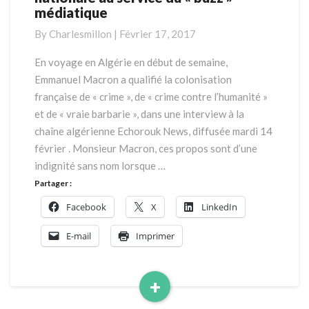
médiatique
ou
l’indignité
By
Charlesmillon
|
Février 17, 2017
nationale
au
En voyage en Algérie en début de semaine,
service
Emmanuel Macron a qualifié la colonisation
du
française de « crime », de « crime contre l’humanité »
«
et de « vraie barbarie », dans une interview à la
buzz
chaîne algérienne Echorouk News, diffusée mardi 14
»
médiatique
février . Monsieur Macron, ces propos sont d’une
indignité sans nom lorsque …
Partager :
Facebook
X
LinkedIn
E-mail
Imprimer
+
Read