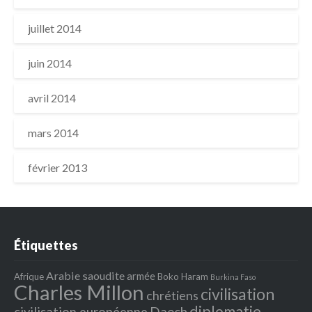
juillet 2014
juin 2014
avril 2014
mars 2014
février 2013
Étiquettes
Arabie saoudite
armée
Afrique
Boko Haram
Burkina Faso
Charles Millon
civilisation
chrétiens
diplomatie
Daech