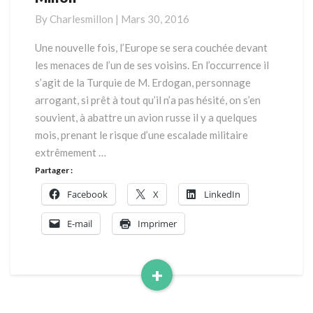
de
By
Charlesmillon
|
Mars 30, 2016
la
Turquie
Une nouvelle fois, l’Europe se sera couchée devant
par
les menaces de l’un de ses voisins. En l’occurrence il
Charles
s’agit de la Turquie de M. Erdogan, personnage
Millon
arrogant, si prêt à tout qu’il n’a pas hésité, on s’en
souvient, à abattre un avion russe il y a quelques
mois, prenant le risque d’une escalade militaire
extrêmement …
Partager :
Facebook
X
LinkedIn
E-mail
Imprimer
+
Read
More