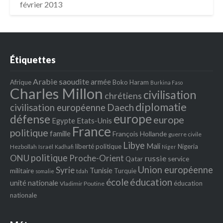
février 2013
Étiquettes
Arabie saoudite
armée
Afrique
Boko Haram
Burkina Faso
Charles Millon
civilisation
chrétiens
diplomatie
Daech
civilisation européenne
europe
défense
europe
Egypte
Etats‐Unis
France
politique
famille
François Hollande
guerre civile
Libye
Mali
liberté politique
Nigeria
Hezbollah
Israël
Kadhafi
Niger
politique
ONU
Proche-Orient
russie
service
Qatar
Union européenne
Syrie
Tunisie
militaire
Turquie
tdah
somalie
école
éducation
unité nationale
éducation
Vladimir Poutine
nationale