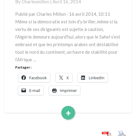
By
Charlesmillon
|
Avril 16, 2014
la
croisée
Publié par Charles Millon · 16 avril 2014, 10:11
des
Même si la démocratie est loin d’y briller, même si la
chemins
vertu de ses dirigeants est sujette à caution,
l’Algérie demeure aujourd’hui, alors que le Sahel s’est
embrasé et que les printemps arabes ont déstabilisé
tout le nord du continent, un havre de stabilité pour
l’Afrique …
Partager :
Facebook
X
LinkedIn
E-mail
Imprimer
+
Read
More