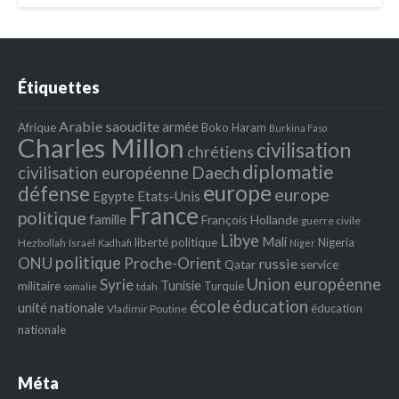
Étiquettes
Arabie saoudite
armée
Afrique
Boko Haram
Burkina Faso
Charles Millon
civilisation
chrétiens
diplomatie
Daech
civilisation européenne
europe
défense
europe
Egypte
Etats‐Unis
France
politique
famille
François Hollande
guerre civile
Libye
Mali
liberté politique
Nigeria
Hezbollah
Israël
Kadhafi
Niger
politique
ONU
Proche-Orient
russie
service
Qatar
Union européenne
Syrie
Tunisie
militaire
Turquie
tdah
somalie
école
éducation
unité nationale
éducation
Vladimir Poutine
nationale
Méta