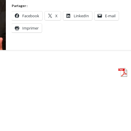
sa
Partager :
future
Facebook
X
LinkedIn
E-mail
défense
?
Imprimer