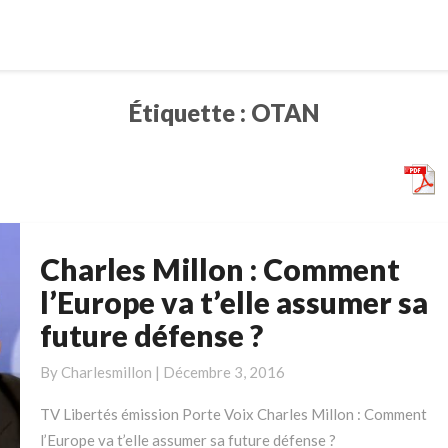
Étiquette :
OTAN
Charles Millon : Comment
Charles
Millon
l’Europe va t’elle assumer sa
:
future défense ?
Comment
l’Europe
By
Charlesmillon
|
Décembre 3, 2016
va
t’elle
TV Libertés émission Porte Voix Charles Millon : Comment
assumer
l’Europe va t’elle assumer sa future défense ?