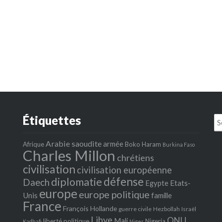
Étiquettes
Se
fo
Arabie saoudite
armée
Afrique
Boko Haram
Burkina Faso
Charles Millon
chrétiens
civilisation
civilisation européenne
défense
diplomatie
Daech
Egypte
Etats‐
europe
europe politique
Unis
famille
France
François Hollande
guerre civile
Hezbollah
Israël
Libye
ONU
Mali
liberté politique
Nigeria
Kadhafi
Niger