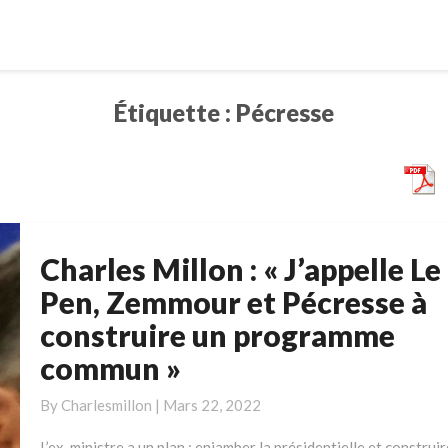
Étiquette :
Pécresse
Charles Millon : « J’appelle Le
Charles
Millon
Pen, Zemmour et Pécresse à
:
construire un programme
« J’appelle
commun »
Le
Pen,
By
Charlesmillon
|
Mars 22, 2022
Zemmour
et
L’ex-ministre a un plan : enjamber la présidentielle et construir