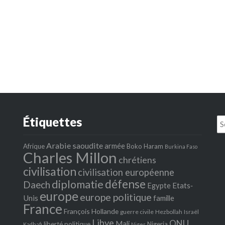
Étiquettes
Se
fo
Arabie saoudite
armée
Afrique
Boko Haram
Burkina Faso
Charles Millon
chrétiens
civilisation
civilisation européenne
défense
diplomatie
Daech
Egypte
Etats‐
europe
europe politique
Unis
famille
France
François Hollande
guerre civile
Hezbollah
Israël
Libye
ONU
Mali
liberté politique
Nigeria
Kadhafi
Niger