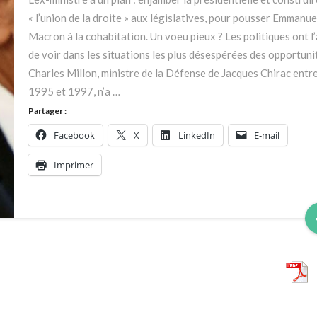
Pécresse
« l’union de la droite » aux législatives, pour pousser Emmanue
à
Macron à la cohabitation. Un voeu pieux ? Les politiques ont l’
construire
de voir dans les situations les plus désespérées des opportuni
un
Charles Millon, ministre de la Défense de Jacques Chirac entr
programme
1995 et 1997, n’a …
commun »
Partager :
Facebook
X
LinkedIn
E-mail
Imprimer