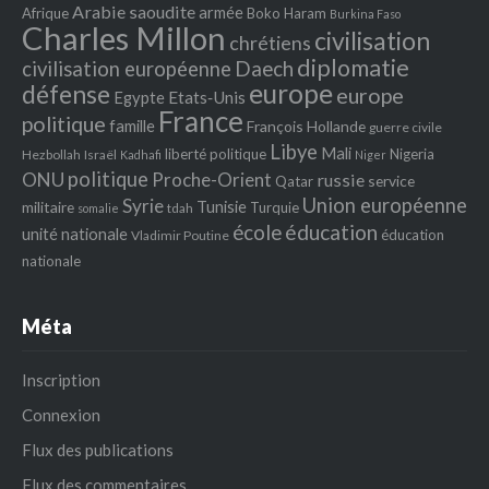
Arabie saoudite
armée
Afrique
Boko Haram
Burkina Faso
Charles Millon
civilisation
chrétiens
diplomatie
Daech
civilisation européenne
europe
défense
europe
Egypte
Etats‐Unis
France
politique
famille
François Hollande
guerre civile
Libye
Mali
liberté politique
Nigeria
Hezbollah
Israël
Kadhafi
Niger
politique
ONU
Proche-Orient
russie
service
Qatar
Union européenne
Syrie
Tunisie
militaire
Turquie
tdah
somalie
école
éducation
unité nationale
éducation
Vladimir Poutine
nationale
Méta
Inscription
Connexion
Flux des publications
Flux des commentaires