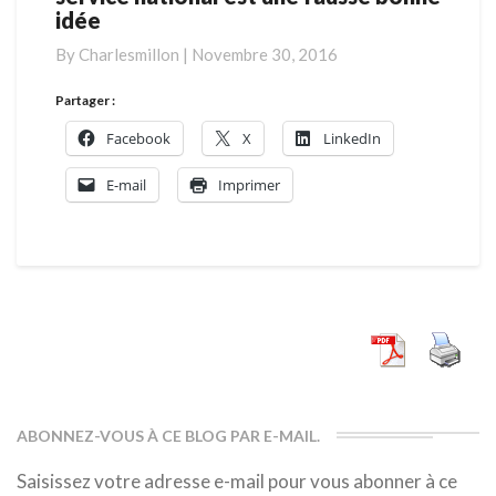
idée
:
pourquoi
By
Charlesmillon
|
Novembre 30, 2016
le
retour
Partager :
du
Facebook
X
LinkedIn
service
national
E-mail
Imprimer
est
une
fausse
bonne
idée
ABONNEZ-VOUS À CE BLOG PAR E-MAIL.
Saisissez votre adresse e-mail pour vous abonner à ce