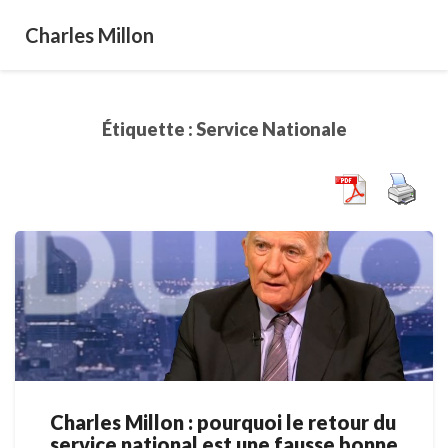
Charles Millon
Étiquette :
Service Nationale
Charles Millon : pourquoi le retour du
Charles
service national est une fausse bonne
Millon