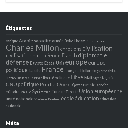
Étiquettes
Arabie saoudite
armée
Afrique
Boko Haram
Burkina Faso
Charles Millon
civilisation
chrétiens
diplomatie
Daech
civilisation européenne
europe
défense
europe
Egypte
Etats‐Unis
France
politique
famille
François Hollande
guerre civile
Libye
Mali
liberté politique
Nigeria
Hezbollah
Israël
Kadhafi
Niger
politique
ONU
Proche-Orient
russie
service
Qatar
Union européenne
Syrie
Tunisie
militaire
Turquie
tdah
somalie
école
éducation
unité nationale
éducation
Vladimir Poutine
nationale
Méta