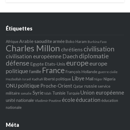
Étiquettes
Arabie saoudite
armée
Afrique
Boko Haram
Burkina Faso
Charles Millon
civilisation
chrétiens
diplomatie
Daech
civilisation européenne
europe
défense
europe
Egypte
Etats‐Unis
France
politique
famille
François Hollande
guerre civile
Libye
Mali
liberté politique
Nigeria
Hezbollah
Israël
Kadhafi
Niger
politique
ONU
Proche-Orient
russie
service
Qatar
Union européenne
Syrie
Tunisie
militaire
Turquie
tdah
somalie
école
éducation
unité nationale
éducation
Vladimir Poutine
nationale
Méta