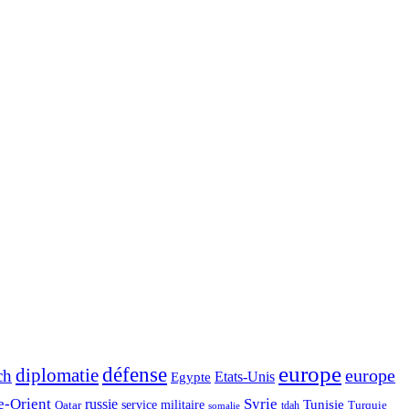
europe
défense
diplomatie
europe
ch
Etats‐Unis
Egypte
e-Orient
Syrie
russie
Tunisie
Qatar
service militaire
Turquie
tdah
somalie