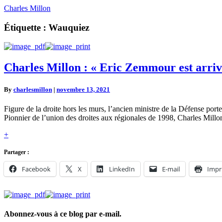
Charles Millon
Étiquette :
Wauquiez
Charles
Charles Millon : « Eric Zemmour est arrivé
Millon
:
By
charlesmillon
|
novembre 13, 2021
« Eric
Zemmour
Figure de la droite hors les murs, l’ancien ministre de la Défense porte
est
Pionnier de l’union des droites aux régionales de 1998, Charles Mill
arrivé
au
Read
+
moment
More
où
Partager :
il
fallait »
Facebook
X
LinkedIn
E-mail
Impr
Abonnez-vous à ce blog par e-mail.