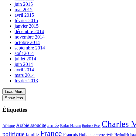
juin 2015
mai 2015
avril 2015
février 2015
janvier 2015
décembre 2014
novembre 2014
octobre 2014
septembre 2014
août 2014
juillet 2014
juin 2014
avril 2014
mars 2014
février 2013
Load More
Show less
Étiquettes
Charles 
Arabie saoudite
armée
Afrique
Boko Haram
Burkina Faso
France
politique
famille
François Hollande
guerre civile
Hezbollah
Isra