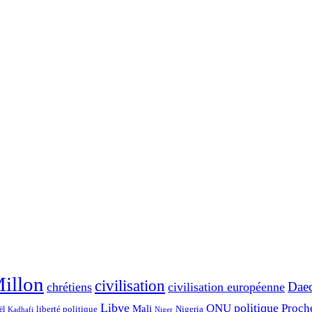
Millon
civilisation
Dae
chrétiens
civilisation européenne
Libye
politique
ONU
Proch
Mali
liberté politique
Nigeria
ël
Kadhafi
Niger