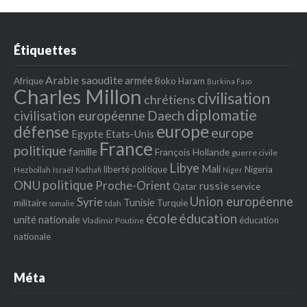
Étiquettes
Arabie saoudite
armée
Afrique
Boko Haram
Burkina Faso
Charles Millon
civilisation
chrétiens
diplomatie
Daech
civilisation européenne
europe
défense
europe
Egypte
Etats‐Unis
France
politique
famille
François Hollande
guerre civile
Libye
Mali
liberté politique
Nigeria
Hezbollah
Israël
Kadhafi
Niger
politique
ONU
Proche-Orient
russie
service
Qatar
Union européenne
Syrie
Tunisie
militaire
Turquie
tdah
somalie
école
éducation
unité nationale
éducation
Vladimir Poutine
nationale
Méta