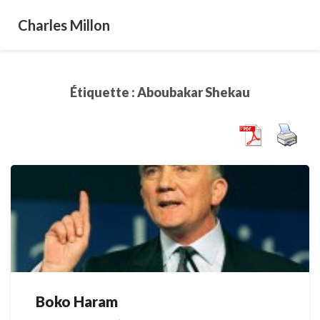
Charles Millon
Étiquette :
Aboubakar Shekau
Boko Haram
Boko
Haram