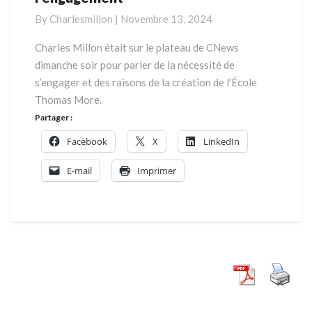
More,
By
Charlesmillon
|
Novembre 13, 2024
l’école
de
Charles Millon était sur le plateau de CNews
l’engagement
dimanche soir pour parler de la nécessité de
s’engager et des raisons de la création de l’École
Thomas More.
Partager :
Facebook
X
LinkedIn
E-mail
Imprimer