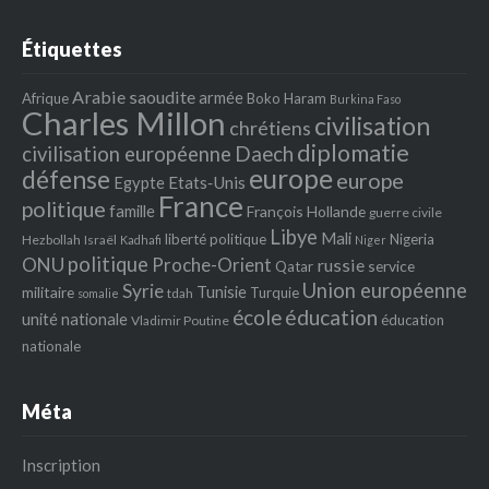
Étiquettes
Arabie saoudite
armée
Afrique
Boko Haram
Burkina Faso
Charles Millon
civilisation
chrétiens
diplomatie
Daech
civilisation européenne
europe
défense
europe
Egypte
Etats‐Unis
France
politique
famille
François Hollande
guerre civile
Libye
Mali
liberté politique
Nigeria
Hezbollah
Israël
Kadhafi
Niger
politique
ONU
Proche-Orient
russie
service
Qatar
Union européenne
Syrie
Tunisie
militaire
Turquie
tdah
somalie
école
éducation
unité nationale
éducation
Vladimir Poutine
nationale
Méta
Inscription