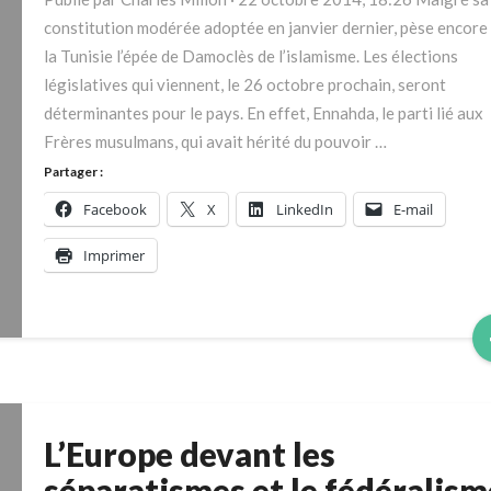
octobre
constitution modérée adoptée en janvier dernier, pèse encore
prochain,
la Tunisie l’épée de Damoclès de l’islamisme. Les élections
seront
législatives qui viennent, le 26 octobre prochain, seront
déterminantes
déterminantes pour le pays. En effet, Ennahda, le parti lié aux
pour
Frères musulmans, qui avait hérité du pouvoir …
le
Partager :
pays.
Facebook
X
LinkedIn
E-mail
Imprimer
L’Europe devant les
L’Europe
devant
séparatismes et le fédéralism