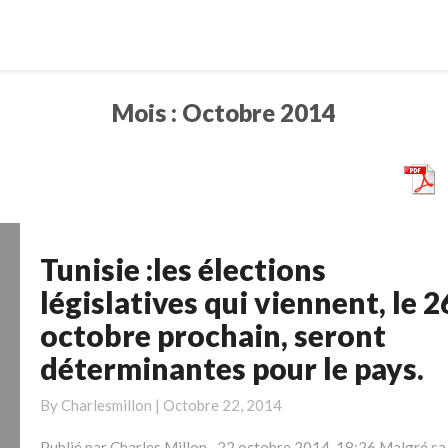
Mois :
Octobre 2014
Tunisie :les élections
Tunisie
:les
législatives qui viennent, le 2
élections
octobre prochain, seront
législatives
déterminantes pour le pays.
qui
viennent,
By
Charlesmillon
|
Octobre 22, 2014
le
26
Publié par Charles Millon · 22 octobre 2014, 18:26 Malgré sa