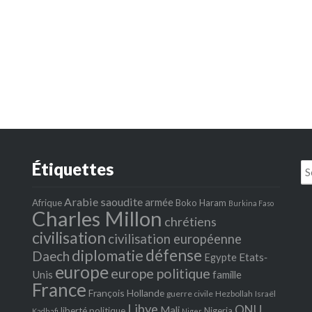
Étiquettes
Se
fo
Arabie saoudite
armée
Afrique
Boko Haram
Burkina Faso
Charles Millon
chrétiens
civilisation
civilisation européenne
défense
diplomatie
Daech
Egypte
Etats‐
europe
europe politique
Unis
famille
France
François Hollande
guerre civile
Hezbollah
Israël
Libye
ONU
Mali
liberté politique
Nigeria
Kadhafi
Niger