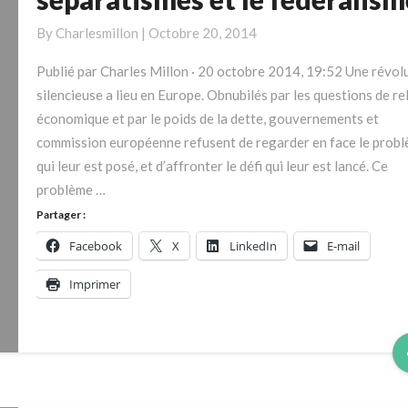
les
séparatismes
By
Charlesmillon
|
Octobre 20, 2014
et
Publié par Charles Millon · 20 octobre 2014, 19:52 Une révol
le
silencieuse a lieu en Europe. Obnubilés par les questions de re
fédéralisme
économique et par le poids de la dette, gouvernements et
commission européenne refusent de regarder en face le prob
qui leur est posé, et d’affronter le défi qui leur est lancé. Ce
problème …
Partager :
Facebook
X
LinkedIn
E-mail
Imprimer