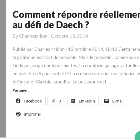
Comment répondre réelleme
Comment
répondre
au défi de Daech ?
réellement
au
By
Charlesmillon
|
Octobre 13, 2014
défi
Publié par Charles Millon · 13 octobre 2014, 18:12 Certainem
de
la politique est l’art du possible. Mais le possible, comme son 
Daech
l’indique, exige quelques limites. La coalition qui agit actuelle
?
en Irak et en Syrie contre l’EI a cru bon de nouer une alliance 
le Qatar et l’Arabie saoudite. Le but avoué est …
Partager :
Facebook
X
LinkedIn
E-mail
Imprimer