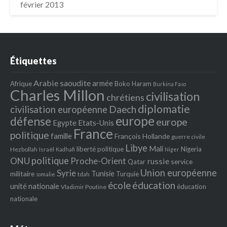
février 2013
Étiquettes
Arabie saoudite
armée
Afrique
Boko Haram
Burkina Faso
Charles Millon
civilisation
chrétiens
diplomatie
Daech
civilisation européenne
europe
défense
europe
Egypte
Etats‐Unis
France
politique
famille
François Hollande
guerre civile
Libye
Mali
liberté politique
Nigeria
Hezbollah
Israël
Kadhafi
Niger
politique
ONU
Proche-Orient
russie
service
Qatar
Union européenne
Syrie
Tunisie
militaire
Turquie
tdah
somalie
école
éducation
unité nationale
éducation
Vladimir Poutine
nationale