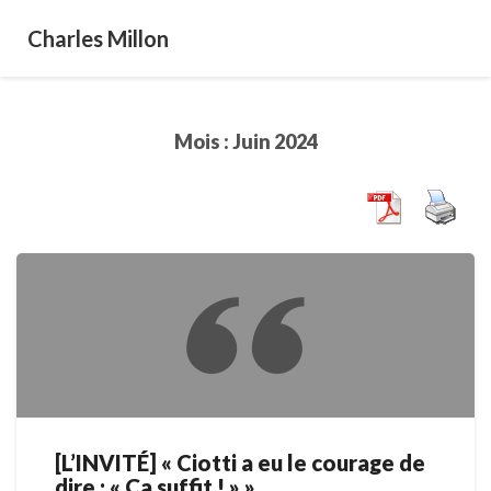
Charles Millon
Mois :
Juin 2024
[L’INVITÉ] « Ciotti a eu le courage de
[L’INVITÉ]
dire : « Ça suffit ! » »
«