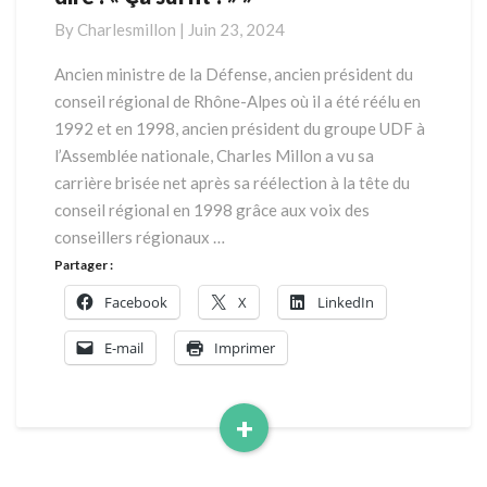
Ciotti
By
Charlesmillon
|
Juin 23, 2024
a
eu
Ancien ministre de la Défense, ancien président du
le
conseil régional de Rhône-Alpes où il a été réélu en
courage
1992 et en 1998, ancien président du groupe UDF à
de
l’Assemblée nationale, Charles Millon a vu sa
dire
carrière brisée net après sa réélection à la tête du
:
« Ça
conseil régional en 1998 grâce aux voix des
suffit
conseillers régionaux …
! »
Partager :
»
Facebook
X
LinkedIn
E-mail
Imprimer
+
Read
More