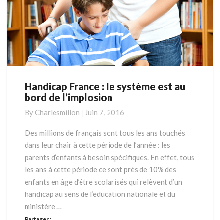
Handicap France : le système est au
Handicap
bord de l’implosion
France
:
By
Charlesmillon
|
Juin 7, 2016
le
système
Des millions de français sont tous les ans touchés
est
dans leur chair à cette période de l’année : les
au
parents d’enfants à besoin spécifiques. En effet, tous
bord
les ans à cette période ce sont près de 10% des
de
enfants en âge d’être scolarisés qui relèvent d’un
l’implosion
handicap au sens de l’éducation nationale et du
ministère …
Partager :