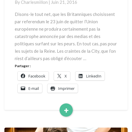
By
Charlesmillon
|
Juin 21, 2016
vu
par
Disons-le tout net, que les Britanniques choisissent
Charles
par referendum le 23 juin de quitter l’Union
Millon
européenne ne produira certainement pas la
catastrophe annoncée par des medias et des
politiques surfant sur les peurs. En tout cas, pas pour
les sujets de la Reine. Les craintes de la City, que l’on
n’est d’ailleurs pas obligé d’écouter …
Partager :
Facebook
X
LinkedIn
E-mail
Imprimer
+
Read
More