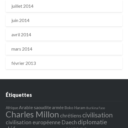
juillet 2014
juin 2014
avril 2014
mars 2014
février 2013
Étiquettes
Arabie saoudite
armée
Afrique
Boko Haram
Burkina Faso
Charles Millon
civilisation
chrétiens
diplomatie
Daech
civilisation européenne