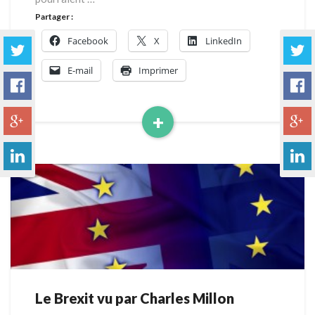
Partager :
Facebook
X
LinkedIn
E-mail
Imprimer
+
Read
More
Le Brexit vu par Charles Millon
Le
Brexit