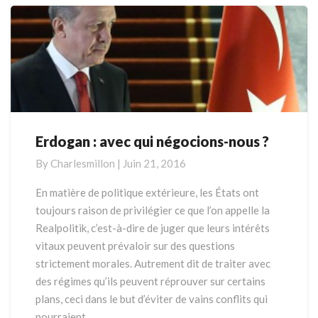
Erdogan : avec qui négocions-nous ?
Erdogan
:
By
Charlesmillon
|
Juin 21, 2016
avec
qui
En matière de politique extérieure, les États ont
négocions-
toujours raison de privilégier ce que l’on appelle la
nous
Realpolitik, c’est-à-dire de juger que leurs intérêts
?
vitaux peuvent prévaloir sur des questions
strictement morales. Autrement dit de traiter avec
des régimes qu’ils peuvent réprouver sur certains
plans, ceci dans le but d’éviter de vains conflits qui
pourraient …