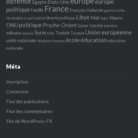
europe
défense
europe
Egypte
Etats‐Unis
France
politique
famille
François Hollande
guerre civile
Libye
Mali
liberté politique
Nigeria
Hezbollah
Israël
Kadhafi
Niger
politique
ONU
Proche-Orient
russie
service
Qatar
Union européenne
Syrie
Tunisie
militaire
Turquie
tdah
somalie
école
éducation
unité nationale
éducation
Vladimir Poutine
nationale
Méta
Inscription
Connexion
Flux des publications
Flux des commentaires
Site de WordPress-FR