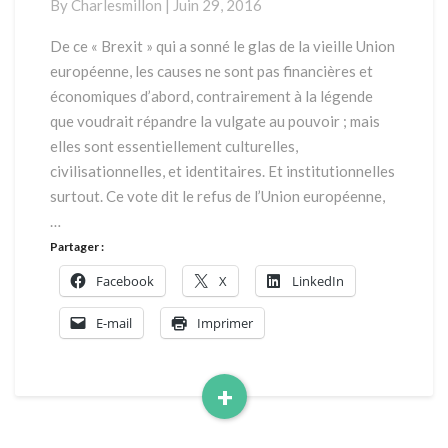
By
Charlesmillon
|
Juin 29, 2016
et
conséquences
De ce « Brexit » qui a sonné le glas de la vieille Union
européenne, les causes ne sont pas financières et
économiques d’abord, contrairement à la légende
que voudrait répandre la vulgate au pouvoir ; mais
elles sont essentiellement culturelles,
civilisationnelles, et identitaires. Et institutionnelles
surtout. Ce vote dit le refus de l’Union européenne,
…
Partager :
Facebook
X
LinkedIn
E-mail
Imprimer
+
Read
More