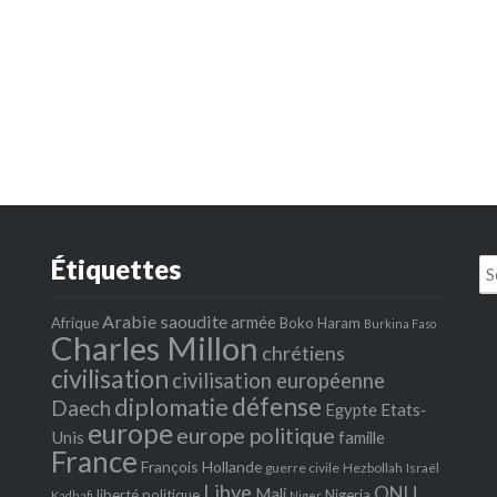
Étiquettes
Se
fo
Arabie saoudite
armée
Afrique
Boko Haram
Burkina Faso
Charles Millon
chrétiens
civilisation
civilisation européenne
défense
diplomatie
Daech
Egypte
Etats‐
europe
europe politique
Unis
famille
France
François Hollande
guerre civile
Hezbollah
Israël
Libye
ONU
Mali
liberté politique
Nigeria
Kadhafi
Niger