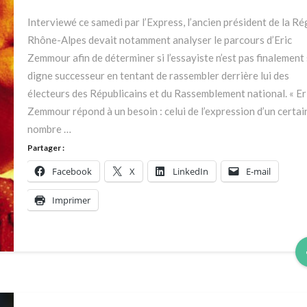
avec
Interviewé ce samedi par l’Express, l’ancien président de la Ré
Zemmour,
Rhône-Alpes devait notamment analyser le parcours d’Eric
Charles
Zemmour afin de déterminer si l’essayiste n’est pas finalement
Millon
digne successeur en tentant de rassembler derrière lui des
distribue
électeurs des Républicains et du Rassemblement national. « Er
ses
Zemmour répond à un besoin : celui de l’expression d’un certai
bons
nombre …
points
à
Partager :
droite
Facebook
X
LinkedIn
E-mail
Imprimer