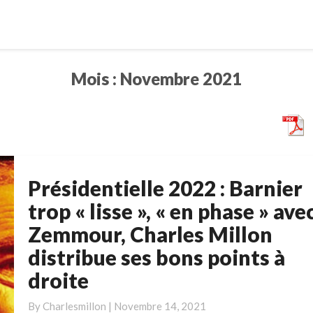
Mois :
Novembre 2021
Présidentielle 2022 : Barnier
Présidentielle
2022
trop « lisse », « en phase » ave
:
Zemmour, Charles Millon
Barnier
distribue ses bons points à
trop
« lisse »,
droite
« en
phase »
By
Charlesmillon
|
Novembre 14, 2021