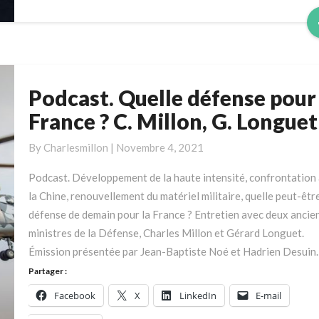
Podcast. Quelle défense pour 
Podcast.
Quelle
France ? C. Millon, G. Longuet
défense
pour
By
Charlesmillon
|
Novembre 4, 2021
la
Podcast. Développement de la haute intensité, confrontation
France
la Chine, renouvellement du matériel militaire, quelle peut-être
?
défense de demain pour la France ? Entretien avec deux ancie
C.
ministres de la Défense, Charles Millon et Gérard Longuet.
Millon,
Émission présentée par Jean-Baptiste Noé et Hadrien Desuin.
G.
Longuet
Partager :
Facebook
X
LinkedIn
E-mail