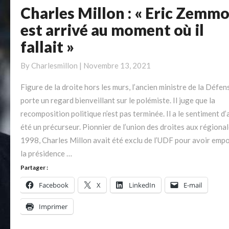
Charles Millon : « Eric Zemm
Charles
Millon
est arrivé au moment où il
:
fallait »
« Eric
Zemmour
By
Charlesmillon
|
Novembre 13, 2021
est
arrivé
Figure de la droite hors les murs, l’ancien ministre de la Défen
au
porte un regard bienveillant sur le polémiste. Il juge que la
moment
recomposition politique n’est pas terminée. Il a le sentiment d’
où
été un précurseur. Pionnier de l’union des droites aux régiona
il
1998, Charles Millon avait été exclu de l’UDF pour avoir emp
fallait »
la présidence …
Partager :
Facebook
X
LinkedIn
E-mail
Imprimer